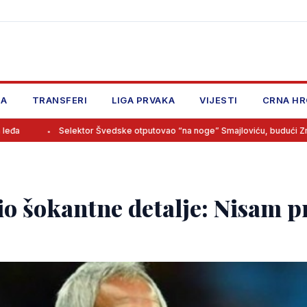
JA
TRANSFERI
LIGA PRVAKA
VIJESTI
CRNA HR
lektor Švedske otputovao “na noge” Smajloviću, budući Zmaj imao samo j
io šokantne detalje: Nisam p