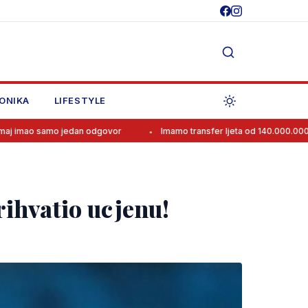
ONIKA
LIFESTYLE
edan odgovor
Imamo transfer ljeta od 140.000.000 eura!
Z
rihvatio ucjenu!