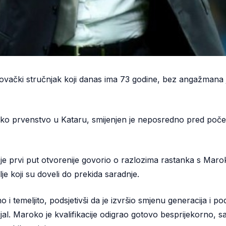
vački stručnjak koji danas ima 73 godine, bez angažmana j
ko prvenstvo u Kataru, smijenjen je neposredno pred početa
je prvi put otvorenije govorio o razlozima rastanka s Marok
alje koji su doveli do prekida saradnje.
o i temeljito, podsjetivši da je izvršio smjenu generacija i 
l. Maroko je kvalifikacije odigrao gotovo besprijekorno, s