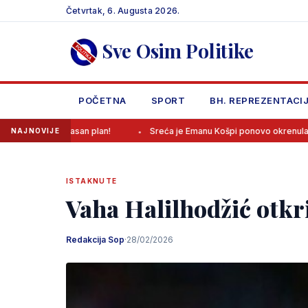
Skip
Četvrtak, 6. Augusta 2026.
to
content
Sve Osim Politike
POČETNA
SPORT
BH. REPREZENTACI
asan plan!
Sreća je Emanu Košpi ponovo okrenula leđa
Se
NAJNOVIJE
ISTAKNUTE
Vaha Halilhodžić otkr
Redakcija Sop
·
28/02/2026