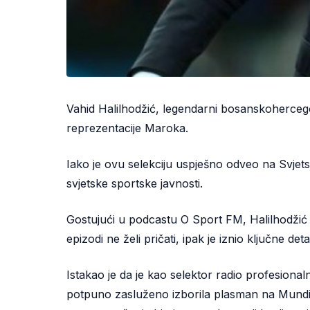
Vahid Halilhodžić, legendarni bosanskohercego
reprezentacije Maroka.
Iako je ovu selekciju uspješno odveo na Svjets
svjetske sportske javnosti.
Gostujući u podcastu O Sport FM, Halilhodžić 
epizodi ne želi pričati, ipak je iznio ključne det
Istakao je da je kao selektor radio profesionaln
potpuno zasluženo izborila plasman na Mundija