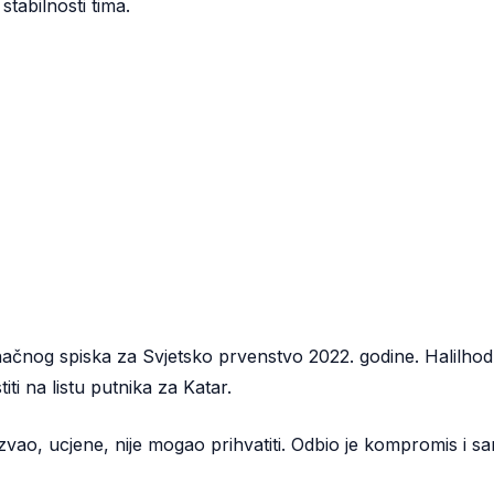
stabilnosti tima.
ačnog spiska za Svjetsko prvenstvo 2022. godine. Halilhodž
iti na listu putnika za Katar.
azvao, ucjene, nije mogao prihvatiti. Odbio je kompromis i s