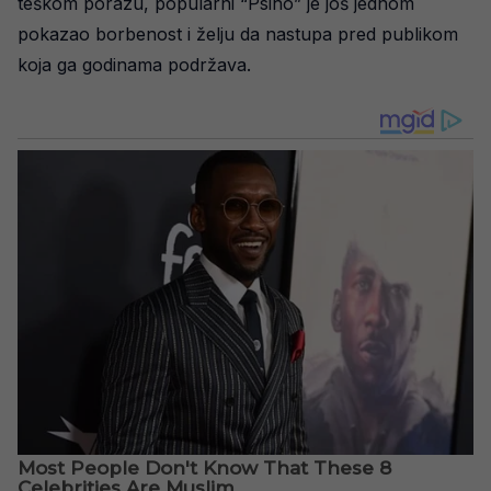
teškom porazu, popularni “Psiho” je još jednom
pokazao borbenost i želju da nastupa pred publikom
koja ga godinama podržava.