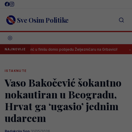
Skip
to
content
Sve Osim Politike
ković u finišu donio pobjedu Željezničaru na Grbavici!
Litvanci u
NAJNOVIJE
ISTAKNUTE
Vaso Bakočević šokantno
nokautiran u Beogradu,
Hrvat ga ‘ugasio’ jednim
udarcem
Redakcija Sop
·
31/05/2026