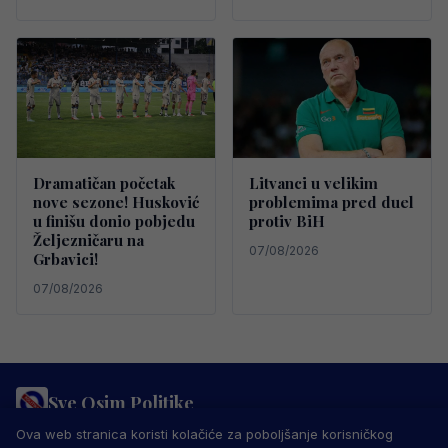
Dramatičan početak
Litvanci u velikim
nove sezone! Husković
problemima pred duel
u finišu donio pobjedu
protiv BiH
Željezničaru na
07/08/2026
Grbavici!
07/08/2026
Sve Osim Politike
PRAVILA PRIVATNOSTI
MARKETING
USLOVI KORIŠTENJA
Ova web stranica koristi kolačiće za poboljšanje korisničkog
IMPRESSUM
KONTAKT