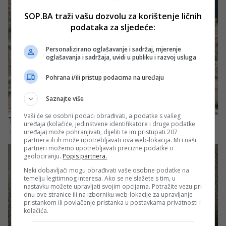
SOP.BA traži vašu dozvolu za korištenje ličnih
podataka za sljedeće:
Personalizirano oglašavanje i sadržaj, mjerenje
oglašavanja i sadržaja, uvidi u publiku i razvoj usluga
Pohrana i/ili pristup podacima na uređaju
Saznajte više
Vaši će se osobni podaci obrađivati, a podatke s vašeg
uređaja (kolačiće, jedinstvene identifikatore i druge podatke
uređaja) može pohranjivati, dijeliti te im pristupati 207
partnera ili ih može upotrebljavati ova web-lokacija. Mi i naši
partneri možemo upotrebljavati precizne podatke o
geolociranju.
Popis partnera.
Neki dobavljači mogu obrađivati vaše osobne podatke na
temelju legitimnog interesa. Ako se ne slažete s tim, u
nastavku možete upravljati svojim opcijama. Potražite vezu pri
dnu ove stranice ili na izborniku web-lokacije za upravljanje
pristankom ili povlačenje pristanka u postavkama privatnosti i
kolačića.