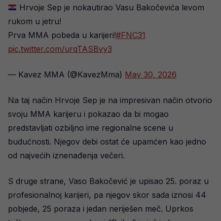
Hrvoje Sep je nokautirao Vasu Bakočevića levom
rukom u jetru!
Prva MMA pobeda u karijeri!
#FNC31
pic.twitter.com/urqTASBvy3
— Kavez MMA (@KavezMma)
May 30, 2026
Na taj način Hrvoje Sep je na impresivan način otvorio
svoju MMA karijeru i pokazao da bi mogao
predstavljati ozbiljno ime regionalne scene u
budućnosti. Njegov debi ostat će upamćen kao jedno
od najvećih iznenađenja večeri.
S druge strane, Vaso Bakočević je upisao 25. poraz u
profesionalnoj karijeri, pa njegov skor sada iznosi 44
pobjede, 25 poraza i jedan neriješen meč. Uprkos