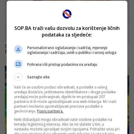
SOP.BA traži vašu dozvolu za korištenje ličnih
podataka za sljedeće:
Personalizirano oglašavanje i sadržaj, mjerenje
oglašavanja i sadržaja, uvidi u publiku i razvoj usluga
Pohrana i/ili pristup podacima na uređaju
Saznajte više
Vaši će se osobni podaci obrađivati, a podatke s vašeg
uređaja (kolačiće, jedinstvene identifikatore i druge podatke
uređaja) može pohranjivati, dijeliti te im pristupati 207
partnera ili ih može upotrebljavati ova web-lokacija. Mi i naši
partneri možemo upotrebljavati precizne podatke o
geolociranju.
Popis partnera.
Neki dobavljači mogu obrađivati vaše osobne podatke na
temelju legitimnog interesa. Ako se ne slažete s tim, u
nastavku možete upravljati svojim opcijama. Potražite vezu pri
dnu ove stranice ili na izborniku web-lokacije za upravljanje