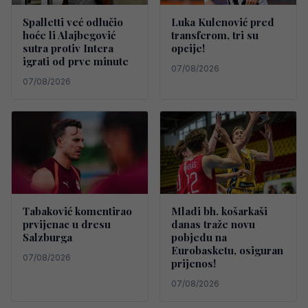
Spalletti već odlučio
Luka Kulenović pred
hoće li Alajbegović
transferom, tri su
sutra protiv Intera
opcije!
igrati od prve minute
07/08/2026
07/08/2026
Tabaković komentirao
Mladi bh. košarkaši
prvijenac u dresu
danas traže novu
Salzburga
pobjedu na
Eurobasketu, osiguran
07/08/2026
prijenos!
07/08/2026