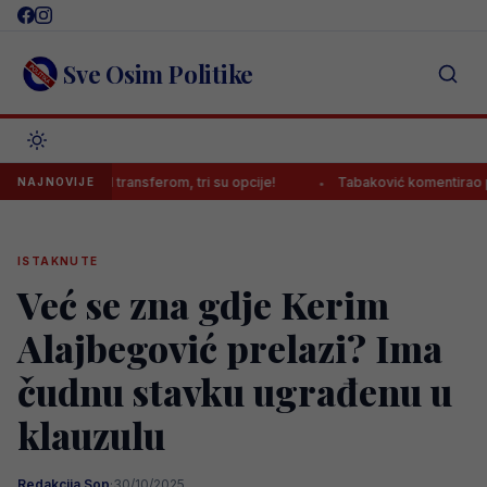
Skip
to
content
Sve Osim Politike
ć pred transferom, tri su opcije!
Tabaković komentirao prvijenac 
NAJNOVIJE
ISTAKNUTE
Već se zna gdje Kerim
Alajbegović prelazi? Ima
čudnu stavku ugrađenu u
klauzulu
Redakcija Sop
·
30/10/2025