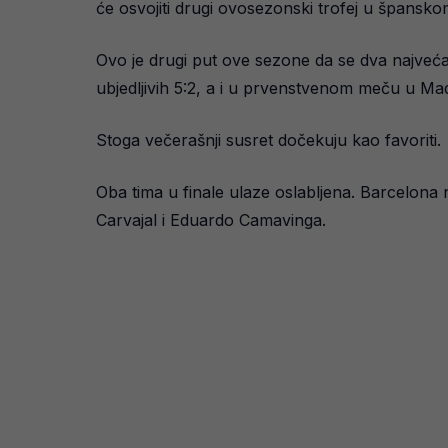
će osvojiti drugi ovosezonski trofej u špansko
Ovo je drugi put ove sezone da se dva najveća
ubjedljivih 5:2, a i u prvenstvenom meču u Madr
Stoga večerašnji susret dočekuju kao favoriti.
Oba tima u finale ulaze oslabljena. Barcelon
Carvajal i Eduardo Camavinga.