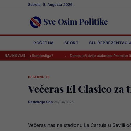
Skip
Subota, 8. Augusta 2026.
to
content
Sve Osim Politike
POČETNA
SPORT
BH. REPREZENTACI
ka ga Bundesliga?
Danas još dvije utakmice Premijer lige BiH, osigu
NAJNOVIJE
ISTAKNUTE
Večeras El Clasico za 
Redakcija Sop
·
26/04/2025
Večeras nas na stadionu La Cartuja u Sevilli oč