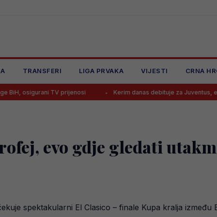
JA
TRANSFERI
LIGA PRVAKA
VIJESTI
CRNA HR
rani TV prijenosi
Kerim danas debituje za Juventus, evo gdje gledat
trofej, evo gdje gledati utak
ekuje spektakularni El Clasico – finale Kupa kralja između 