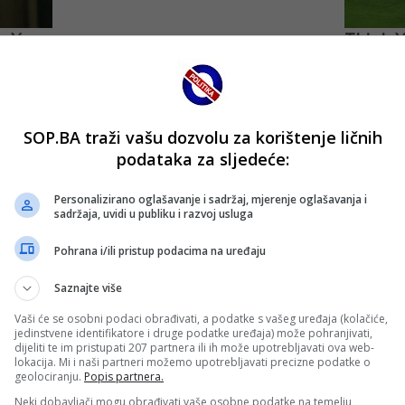
SOP.BA traži vašu dozvolu za korištenje ličnih
podataka za sljedeće:
Personalizirano oglašavanje i sadržaj, mjerenje oglašavanja i
sadržaja, uvidi u publiku i razvoj usluga
Pohrana i/ili pristup podacima na uređaju
Saznajte više
Vaši će se osobni podaci obrađivati, a podatke s vašeg uređaja (kolačiće,
jedinstvene identifikatore i druge podatke uređaja) može pohranjivati,
dijeliti te im pristupati 207 partnera ili ih može upotrebljavati ova web-
lokacija. Mi i naši partneri možemo upotrebljavati precizne podatke o
geolociranju.
Popis partnera.
Neki dobavljači mogu obrađivati vaše osobne podatke na temelju