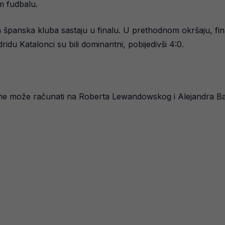
m fudbalu.
 španska kluba sastaju u finalu. U prethodnom okršaju, fin
idu Katalonci su bili dominantni, pobijedivši 4:0.
a ne može računati na Roberta Lewandowskog i Alejandra Bal