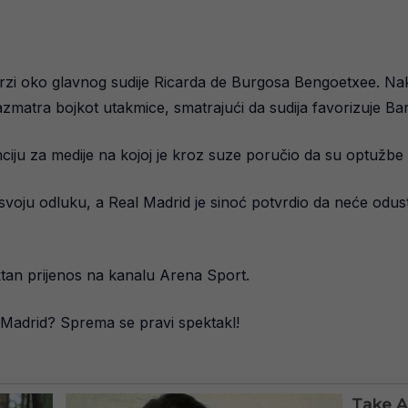
verzi oko glavnog sudije Ricarda de Burgosa Bengoetxee. Nak
razmatra bojkot utakmice, smatrajući da sudija favorizuje Ba
u za medije na kojoj je kroz suze poručio da su optužbe n
voju odluku, a Real Madrid je sinoć potvrdio da neće odustat
ktan prijenos na kanalu Arena Sport.
l Madrid? Sprema se pravi spektakl!