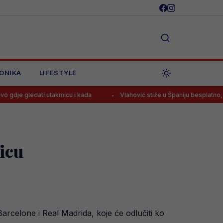
ONIKA
LIFESTYLE
i utakmicu i kada
Vlahović stiže u Španiju besplatno, ali ne u Barc
micu
Barcelone i Real Madrida, koje će odlučiti ko