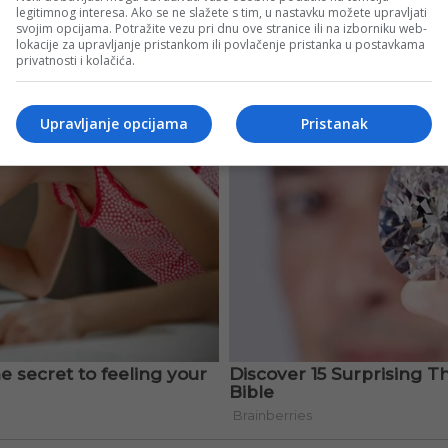
legitimnog interesa. Ako se ne slažete s tim, u nastavku možete upravljati
svojim opcijama. Potražite vezu pri dnu ove stranice ili na izborniku web-
lokacije za upravljanje pristankom ili povlačenje pristanka u postavkama
privatnosti i kolačića.
Upravljanje opcijama
Pristanak