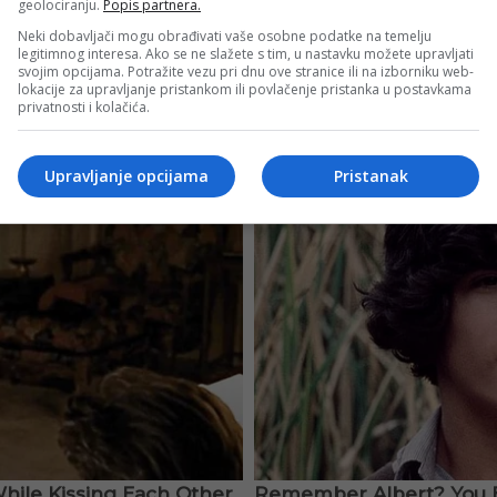
geolociranju.
Popis partnera.
Neki dobavljači mogu obrađivati vaše osobne podatke na temelju
legitimnog interesa. Ako se ne slažete s tim, u nastavku možete upravljati
svojim opcijama. Potražite vezu pri dnu ove stranice ili na izborniku web-
lokacije za upravljanje pristankom ili povlačenje pristanka u postavkama
privatnosti i kolačića.
Upravljanje opcijama
Pristanak