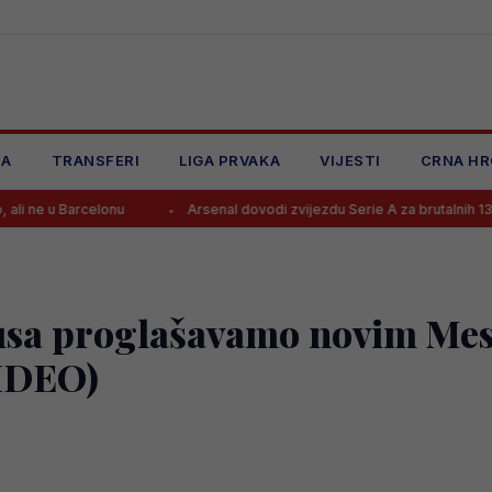
JA
TRANSFERI
LIGA PRVAKA
VIJESTI
CRNA HR
lonu
Arsenal dovodi zvijezdu Serie A za brutalnih 138 mil. eura?!
usa proglašavamo novim Mess
VIDEO)