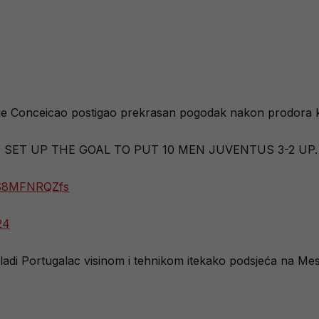
da je Conceicao postigao prekrasan pogodak nakon prodora
SET UP THE GOAL TO PUT 10 MEN JUVENTUS 3-2 UP.
m/S8MFNRQZfs
24
i Portugalac visinom i tehnikom itekako podsjeća na Messija.