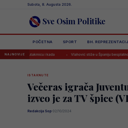
Skip
Subota, 8. Augusta 2026.
to
content
Sve Osim Politike
POČETNA
SPORT
BH. REPREZENTACI
i utakmicu i kada
Vlahović stiže u Španiju besplatno, ali ne u Barce
NAJNOVIJE
ISTAKNUTE
Večeras igrača Juvent
izveo je za TV špice (
Redakcija Sop
·
02/10/2024