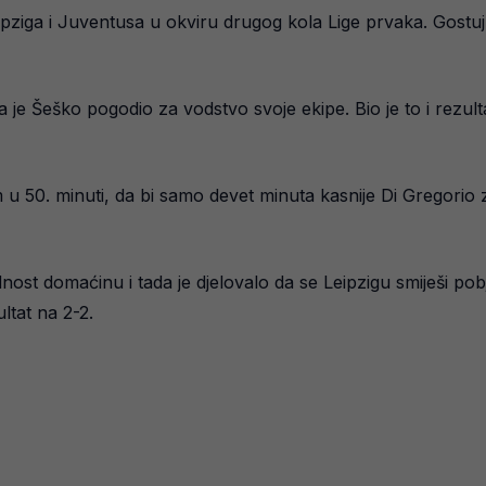
ziga i Juventusa u okviru drugog kola Lige prvaka. Gostuju
da je Šeško pogodio za vodstvo svoje ekipe. Bio je to i rezu
u 50. minuti, da bi samo devet minuta kasnije Di Gregorio 
dnost domaćinu i tada je djelovalo da se Leipzigu smiješi po
ltat na 2-2.