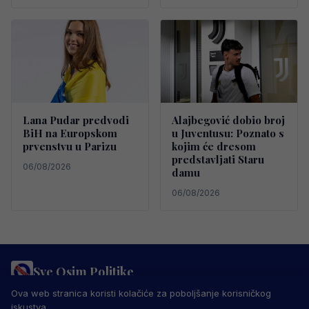
Lana Pudar predvodi
Alajbegović dobio broj
BiH na Europskom
u Juventusu: Poznato s
prvenstvu u Parizu
kojim će dresom
predstavljati Staru
06/08/2026
damu
06/08/2026
Sve Osim Politike
PRAVILA PRIVATNOSTI
MARKETING
USLOVI KORIŠTENJA
Ova web stranica koristi kolačiće za poboljšanje korisničkog
IMPRESSUM
KONTAKT
iskustva.