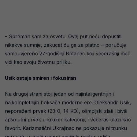
– Spreman sam za osvetu. Ovaj put neću dopustiti
nikakve sumnje, zakucat ću ga za platno – poručuje
samouvjereno 27-godišnji Britanac koji večerašnji meč
vidi kao svoju životnu priliku.
Usik ostaje smiren i fokusiran
Na drugoj strani stoji jedan od najinteligentnijih i
najkompletnijih boksača moderne ere. Oleksandr Usik,
neporaženi prvak (23-0, 14 KO), olimpijski zlati i bivši
apsolutni prvak u kruzer kategoriji, i večeras ulazi kao
favorit. Karizmatični Ukrajinac ne pokazuje ni trunku
nervoze, a svaki njegov medijski nastup odiše