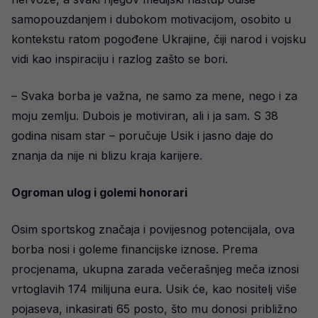
samopouzdanjem i dubokom motivacijom, osobito u
kontekstu ratom pogođene Ukrajine, čiji narod i vojsku
vidi kao inspiraciju i razlog zašto se bori.
– Svaka borba je važna, ne samo za mene, nego i za
moju zemlju. Dubois je motiviran, ali i ja sam. S 38
godina nisam star – poručuje Usik i jasno daje do
znanja da nije ni blizu kraja karijere.
Ogroman ulog i golemi honorari
Osim sportskog značaja i povijesnog potencijala, ova
borba nosi i goleme financijske iznose. Prema
procjenama, ukupna zarada večerašnjeg meča iznosi
vrtoglavih 174 milijuna eura. Usik će, kao nositelj više
pojaseva, inkasirati 65 posto, što mu donosi približno