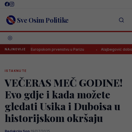
Skip
to
content
Sve Osim Politike
i BiH na Europskom prvenstvu u Parizu
Alajbegović dobio broj u J
NAJNOVIJE
ISTAKNUTE
VEČERAS MEČ GODINE!
Evo gdje i kada možete
gledati Usika i Duboisa u
historijskom okršaju
Redakcija Sop
·
19/07/2025