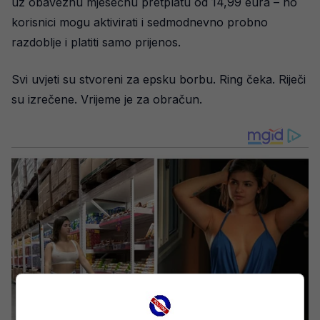
uz obaveznu mjesečnu pretplatu od 14,99 eura – no
korisnici mogu aktivirati i sedmodnevno probno
razdoblje i platiti samo prijenos.
Svi uvjeti su stvoreni za epsku borbu. Ring čeka. Riječi
su izrečene. Vrijeme je za obračun.