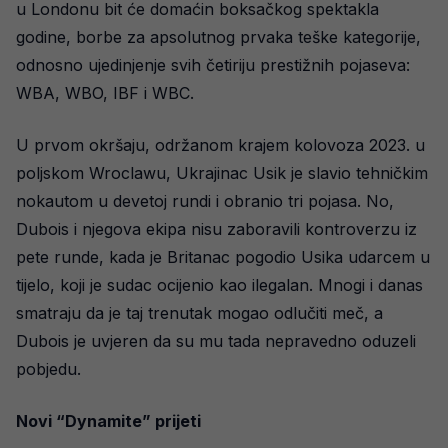
u Londonu bit će domaćin boksačkog spektakla
godine, borbe za apsolutnog prvaka teške kategorije,
odnosno ujedinjenje svih četiriju prestižnih pojaseva:
WBA, WBO, IBF i WBC.
U prvom okršaju, održanom krajem kolovoza 2023. u
poljskom Wroclawu, Ukrajinac Usik je slavio tehničkim
nokautom u devetoj rundi i obranio tri pojasa. No,
Dubois i njegova ekipa nisu zaboravili kontroverzu iz
pete runde, kada je Britanac pogodio Usika udarcem u
tijelo, koji je sudac ocijenio kao ilegalan. Mnogi i danas
smatraju da je taj trenutak mogao odlučiti meč, a
Dubois je uvjeren da su mu tada nepravedno oduzeli
pobjedu.
Novi “Dynamite” prijeti