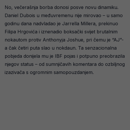
No, večerašnja borba donosi posve novu dinamiku.
Daniel Dubois u međuvremenu nije mirovao – u samo
godinu dana nadvladao je Jarrella Millera, prekinuo
Filipa Hrgovića i iznenadio boksački svijet brutalnim
nokautom protiv Anthonyja Joshue, pri čemu je “AJ”-
a čak četiri puta slao u nokdaun. Ta senzacionalna
pobjeda donijela mu je IBF pojas i potpuno preobrazila
njegov status – od sumnjičavih komentara do ozbiljnog
izazivača s ogromnim samopouzdanjem.