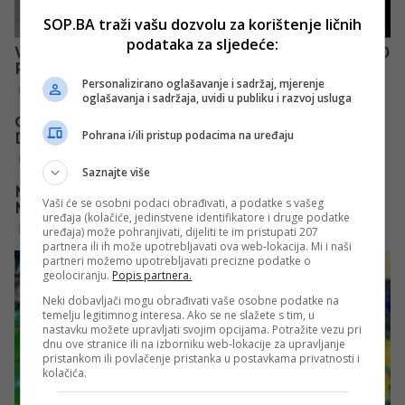
SOP.BA traži vašu dozvolu za korištenje ličnih
podataka za sljedeće:
Personalizirano oglašavanje i sadržaj, mjerenje
oglašavanja i sadržaja, uvidi u publiku i razvoj usluga
Pohrana i/ili pristup podacima na uređaju
Saznajte više
Vaši će se osobni podaci obrađivati, a podatke s vašeg
uređaja (kolačiće, jedinstvene identifikatore i druge podatke
uređaja) može pohranjivati, dijeliti te im pristupati 207
partnera ili ih može upotrebljavati ova web-lokacija. Mi i naši
partneri možemo upotrebljavati precizne podatke o
geolociranju.
Popis partnera.
Neki dobavljači mogu obrađivati vaše osobne podatke na
temelju legitimnog interesa. Ako se ne slažete s tim, u
nastavku možete upravljati svojim opcijama. Potražite vezu pri
dnu ove stranice ili na izborniku web-lokacije za upravljanje
pristankom ili povlačenje pristanka u postavkama privatnosti i
kolačića.