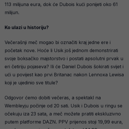
113 milijuna eura, dok će Dubois kući ponijeti oko 61
milijun.
Ko ulazi u historiju?
Večerašnji meč mogao bi označiti kraj jedne ere i
početak nove. Hoće li Usik još jednom demonstrirati
svoje boksačko majstorstvo i postati apsolutni prvak u
eri četiriju pojaseva? Ili će Daniel Dubois šokirati svijet i
ući u povijest kao prvi Britanac nakon Lennoxa Lewisa
koji je ujedinio sve titule?
Odgovor ćemo dobiti večeras, a spektakl na
Wembleyju počinje od 20 sati. Usik i Dubois u ringu se
očekuju iza 23 sata, a meč možete pratiti ekskluzivno
putem platforme DAZN. PPV prijenos stoji 19,99 eura,