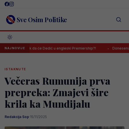
Skip
to
content
Sve Osim Politike
 jasan znak da će Dedić u engleski Premiership?!
Donesena konačna 
NAJNOVIJE
ISTAKNUTE
Večeras Rumunija prva
prepreka: Zmajevi šire
krila ka Mundijalu
Redakcija Sop
·
15/11/2025