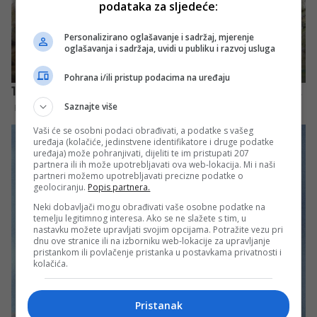
podataka za sljedeće:
Personalizirano oglašavanje i sadržaj, mjerenje
oglašavanja i sadržaja, uvidi u publiku i razvoj usluga
Pohrana i/ili pristup podacima na uređaju
Saznajte više
Vaši će se osobni podaci obrađivati, a podatke s vašeg
uređaja (kolačiće, jedinstvene identifikatore i druge podatke
uređaja) može pohranjivati, dijeliti te im pristupati 207
partnera ili ih može upotrebljavati ova web-lokacija. Mi i naši
partneri možemo upotrebljavati precizne podatke o
geolociranju.
Popis partnera.
Neki dobavljači mogu obrađivati vaše osobne podatke na
temelju legitimnog interesa. Ako se ne slažete s tim, u
nastavku možete upravljati svojim opcijama. Potražite vezu pri
dnu ove stranice ili na izborniku web-lokacije za upravljanje
pristankom ili povlačenje pristanka u postavkama privatnosti i
kolačića.
Pristanak