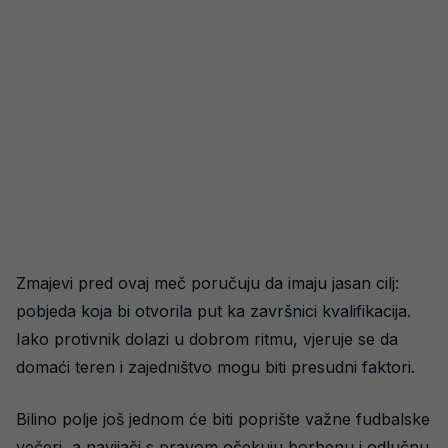
Zmajevi pred ovaj meč poručuju da imaju jasan cilj:
pobjeda koja bi otvorila put ka završnici kvalifikacija.
Iako protivnik dolazi u dobrom ritmu, vjeruje se da
domaći teren i zajedništvo mogu biti presudni faktori.
Bilino polje još jednom će biti poprište važne fudbalske
večeri, a navijači s pravom očekuju borbenu i odlučnu