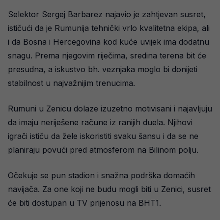
Selektor Sergej Barbarez najavio je zahtjevan susret,
ističući da je Rumunija tehnički vrlo kvalitetna ekipa, ali
i da Bosna i Hercegovina kod kuće uvijek ima dodatnu
snagu. Prema njegovim riječima, sredina terena bit će
presudna, a iskustvo bh. veznjaka moglo bi donijeti
stabilnost u najvažnijim trenucima.
Rumuni u Zenicu dolaze izuzetno motivisani i najavljuju
da imaju neriješene račune iz ranijih duela. Njihovi
igrači ističu da žele iskoristiti svaku šansu i da se ne
planiraju povući pred atmosferom na Bilinom polju.
Očekuje se pun stadion i snažna podrška domaćih
navijača. Za one koji ne budu mogli biti u Zenici, susret
će biti dostupan u TV prijenosu na BHT1.