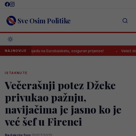
Skip
to
content
Sve Osim Politike
novu pobjedu na Eurobasketu, osiguran prijenos!
Velež doveo napa
NAJNOVIJE
ISTAKNUTE
Večerašnji potez Džeke
privukao pažnju,
navijačima je jasno ko je
već šef u Firenci
Redakcija Sop
·
20/07/2025