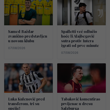
Samed Baždar
Spalletti već odlučio
zvanično predstavljen
hoće li Alajbegović
u novom klubu
sutra protiv Intera
igrati od prve minute
07/08/2026
07/08/2026
Luka Kulenović pred
Tabaković komentirao
transferom, tri su
prvijenac u dresu
opcije!
Salzburga