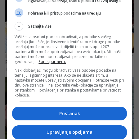
oglašavanja i sadržaja, uvidi u publiku i razvoj usluga
Pohrana i/ili pristup podacima na uređaju
Saznajte više
Vaši će se osobni podaci obrađivati, a podatke s vašeg
uređaja (kolačiće, jedinstvene identifikatore i druge podatke
uređaja) može pohranjivati, dijeliti te im pristupati 207
partnera ili ih može upotrebljavati ova web-lokacija. Mi i naši
partneri možemo upotrebljavati precizne podatke o
geolociranju.
Popis partnera.
Neki dobavljači mogu obrađivati vaše osobne podatke na
temelju legitimnog interesa. Ako se ne slažete s tim, u
nastavku možete upravljati svojim opcijama. Potražite vezu pri
dnu ove stranice ili na izborniku web-lokacije za upravljanje
pristankom ili povlačenje pristanka u postavkama privatnosti i
kolačića.
Pristanak
Upravljanje opcijama