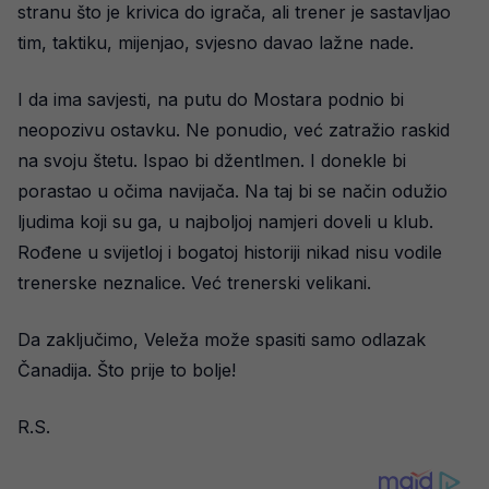
stranu što je krivica do igrača, ali trener je sastavljao
tim, taktiku, mijenjao, svjesno davao lažne nade.
I da ima savjesti, na putu do Mostara podnio bi
neopozivu ostavku. Ne ponudio, već zatražio raskid
na svoju štetu. Ispao bi džentlmen. I donekle bi
porastao u očima navijača. Na taj bi se način odužio
ljudima koji su ga, u najboljoj namjeri doveli u klub.
Rođene u svijetloj i bogatoj historiji nikad nisu vodile
trenerske neznalice. Već trenerski velikani.
Da zaključimo, Veleža može spasiti samo odlazak
Čanadija. Što prije to bolje!
R.S.