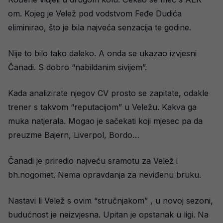
om. Kojeg je Velež pod vodstvom Feđe Dudića
eliminirao, što je bila najveća senzacija te godine.
Nije to bilo tako daleko. A onda se ukazao izvjesni
Čanadi. S dobro “nabildanim sivijem”.
Kada analizirate njegov CV prosto se zapitate, odakle
trener s takvom “reputacijom” u Veležu. Kakva ga
muka natjerala. Mogao je sačekati koji mjesec pa da
preuzme Bajern, Liverpol, Bordo…
Čanadi je priredio najveću sramotu za Velež i
bh.nogomet. Nema opravdanja za neviđenu bruku.
Nastavi li Velež s ovim “stručnjakom” , u novoj sezoni,
budućnost je neizvjesna. Upitan je opstanak u ligi. Na