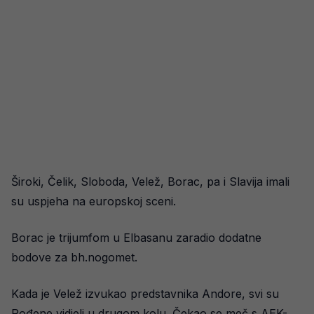
Široki, Čelik, Sloboda, Velež, Borac, pa i Slavija imali
su uspjeha na europskoj sceni.
Borac je trijumfom u Elbasanu zaradio dodatne
bodove za bh.nogomet.
Kada je Velež izvukao predstavnika Andore, svi su
Rođene vidjeli u drugom kolu. Čekao se meč s AEK-