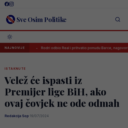
Skip
to
content
Sve Osim Politike
žekom
Rodri odbio Real i prihvatio ponudu Barce, nagovorio ga je jed
NAJNOVIJE
ISTAKNUTE
Velež će ispasti iz
Premijer lige BiH, ako
ovaj čovjek ne ode odmah
Redakcija Sop
·
19/07/2024