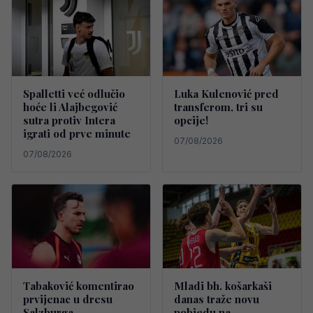
Spalletti već odlučio
Luka Kulenović pred
hoće li Alajbegović
transferom, tri su
sutra protiv Intera
opcije!
igrati od prve minute
07/08/2026
07/08/2026
Tabaković komentirao
Mladi bh. košarkaši
prvijenac u dresu
danas traže novu
Salzburga
pobjedu na