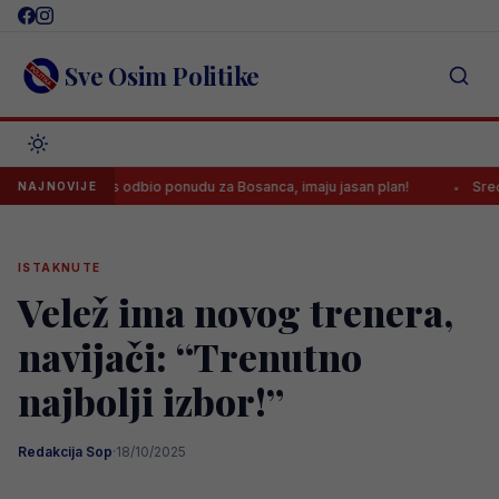
Skip
to
content
Sve Osim Politike
uventus odbio ponudu za Bosanca, imaju jasan plan!
Sreća je Eman
NAJNOVIJE
ISTAKNUTE
Velež ima novog trenera,
navijači: “Trenutno
najbolji izbor!”
Redakcija Sop
·
18/10/2025