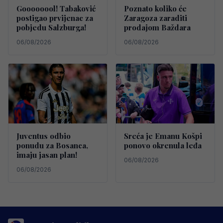
Goooooool! Tabaković
Poznato koliko će
postigao prvijenac za
Zaragoza zaraditi
pobjedu Salzburga!
prodajom Baždara
06/08/2026
06/08/2026
Juventus odbio
Sreća je Emanu Košpi
ponudu za Bosanca,
ponovo okrenula leđa
imaju jasan plan!
06/08/2026
06/08/2026