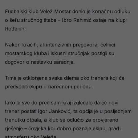
Fudbalski klub Velež Mostar donio je konačnu odluku
o šefu stručnog štaba – Ibro Rahimić ostaje na klupi
Rođenih!
Nakon kraćih, ali intenzivnih pregovora, čelnici
mostarskog kluba i iskusni stručnjak postigli su
dogovor o nastavku saradnje.
Time je otklonjena svaka dilema oko trenera koji će
predvoditi ekipu u narednom periodu.
Iako je sve do pred sam kraj izgledalo da će novi
trener postati Igor Janković, ta opcija je u posljednjem
trenutku otpala, a klub se odlučio za provjereno
rješenje – čovjeka koji dobro poznaje ekipu, grad i
atmosferu oko Veleža.