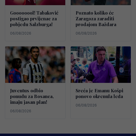
Goooooool! Tabaković
Poznato koliko će
postigao prvijenac za
Zaragoza zaraditi
pobjedu Salzburga!
prodajom Baždara
06/08/2026
06/08/2026
Juventus odbio
Sreća je Emanu Košpi
ponudu za Bosanca,
ponovo okrenula leđa
imaju jasan plan!
06/08/2026
06/08/2026