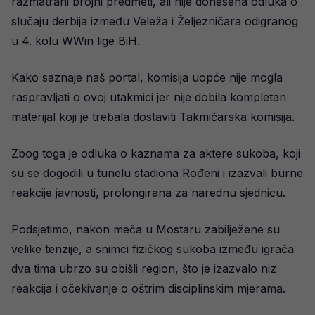
razmatrani brojni predmeti, ali nije donesena odluka o
slučaju derbija između Veleža i Željezničara odigranog
u 4. kolu WWin lige BiH.
Kako saznaje naš portal, komisija uopće nije mogla
raspravljati o ovoj utakmici jer nije dobila kompletan
materijal koji je trebala dostaviti Takmičarska komisija.
Zbog toga je odluka o kaznama za aktere sukoba, koji
su se dogodili u tunelu stadiona Rođeni i izazvali burne
reakcije javnosti, prolongirana za narednu sjednicu.
Podsjetimo, nakon meča u Mostaru zabilježene su
velike tenzije, a snimci fizičkog sukoba između igrača
dva tima ubrzo su obišli region, što je izazvalo niz
reakcija i očekivanje o oštrim disciplinskim mjerama.