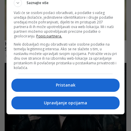
Saznajte više
Vaši će se osobni podaci obrađivati, a podatke s vašeg
uređaja (kolačiće, jedinstvene identifikatore i druge podatke
uređaja) može pohranjivati, dijeliti te im pristupati 207
partnera ili ih može upotrebljavati ova web-lokacija. Mi i naši
partneri možemo upotrebljavati precizne podatke o
geolociranju.
Popis partnera.
Neki dobavljači mogu obrađivati vaše osobne podatke na
temelju legitimnog interesa. Ako se ne slažete s tim, u
nastavku možete upravljati svojim opcijama. Potražite vezu pri
dnu ove stranice ili na izborniku web-lokacije za upravljanje
pristankom ili povlačenje pristanka u postavkama privatnosti i
kolačića.
Pristanak
Upravljanje opcijama