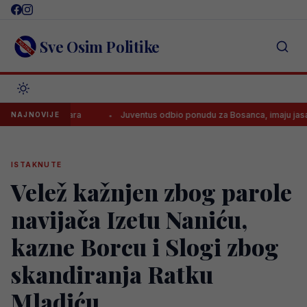
Skip
to
content
Sve Osim Politike
dajom Baždara
Juventus odbio ponudu za Bosanca, imaju jasan plan
NAJNOVIJE
ISTAKNUTE
Velež kažnjen zbog parole
navijača Izetu Naniću,
kazne Borcu i Slogi zbog
skandiranja Ratku
Mladiću