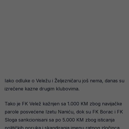
Iako odluke o Veležu i Željezničaru još nema, danas su
izrečene kazne drugim klubovima.
Tako je FK Velež kažnjen sa 1.000 KM zbog navijačke
parole posvećene Izetu Naniću, dok su FK Borac i FK
Sloga sankcionisani sa po 5.000 KM zbog isticanja
političkih poruka i skandiranja imenu ratnog zločinca