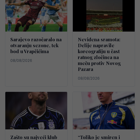
Sarajevo razočaralo na
Neviđena sramota:
otvaranju sezone, tek
Delije napravile
bod u Vrapčićima
koreografiju u čast
ratnog zločinca na
08/08/2026
meču protiv Novog
Pazara
08/08/2026
Zašto su najveći klub
“Toliko je smiren i