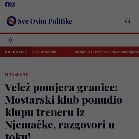
Skip
to
content
Sve Osim Politike
Vijest dana za Arsenal!
Sarajevo razočaralo na otvaranju sezone, t
NAJNOVIJE
ISTAKNUTE
Velež pomjera granice:
Mostarski klub ponudio
klupu treneru iz
Njemačke, razgovori u
toku!