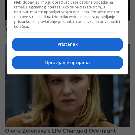
Neki dobavljači mogu obrađivati vaše osobne podatke na
temelju legitimnog interesa. Ako se ne slažete s tim, u
nastavku možete upravljati svojim opcijama. Potražite vezu pri
dnu ove stranice ili na izborniku web-lokacije za upravljanje
pristankom ili povlačenje pristanka u postavkama privatnosti i
kolačića.
Pristanak
Upravljanje opcijama