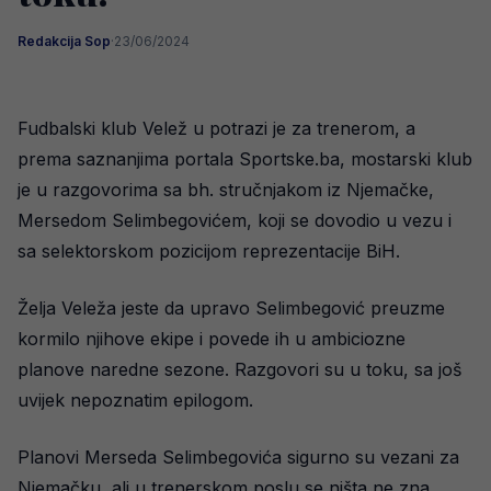
Redakcija Sop
·
23/06/2024
Fudbalski klub Velež u potrazi je za trenerom, a
prema saznanjima portala Sportske.ba, mostarski klub
je u razgovorima sa bh. stručnjakom iz Njemačke,
Mersedom Selimbegovićem, koji se dovodio u vezu i
sa selektorskom pozicijom reprezentacije BiH.
Želja Veleža jeste da upravo Selimbegović preuzme
kormilo njihove ekipe i povede ih u ambiciozne
planove naredne sezone. Razgovori su u toku, sa još
uvijek nepoznatim epilogom.
Planovi Merseda Selimbegovića sigurno su vezani za
Njemačku, ali u trenerskom poslu se ništa ne zna.