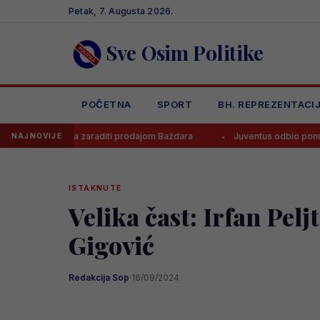
Skip
Petak, 7. Augusta 2026.
to
content
Sve Osim Politike
POČETNA
SPORT
BH. REPREZENTACI
goza zaraditi prodajom Baždara
Juventus odbio ponudu za Bosanca,
NAJNOVIJE
ISTAKNUTE
Velika čast: Irfan Pel
Gigović
Redakcija Sop
·
16/09/2024