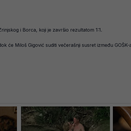
injskog i Borca, koji je završio rezultatom 1:1.
dok će Miloš Gigović suditi večerašnji susret između GOŠK-a 