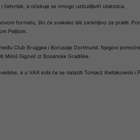
u i četvrtak, a očekuje se mnogo uzbudljivih utakmica.
vom formatu, što će svakako biti zanimljivo za pratiti. Pon
om Peljtom.
u između Club Bruggea i Borussije Dortmund. Njegovi pomoćnic
iti Miloš Gigović iz Bosanske Gradiške.
edske, a u VAR sobi će se nalaziti Tomasz Kwitakowski i P