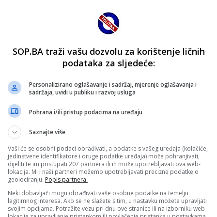
SOP.BA traži vašu dozvolu za korištenje ličnih
podataka za sljedeće:
Personalizirano oglašavanje i sadržaj, mjerenje oglašavanja i
sadržaja, uvidi u publiku i razvoj usluga
Pohrana i/ili pristup podacima na uređaju
Saznajte više
Vaši će se osobni podaci obrađivati, a podatke s vašeg uređaja (kolačiće,
jedinstvene identifikatore i druge podatke uređaja) može pohranjivati,
dijeliti te im pristupati 207 partnera ili ih može upotrebljavati ova web-
lokacija. Mi i naši partneri možemo upotrebljavati precizne podatke o
geolociranju.
Popis partnera.
Neki dobavljači mogu obrađivati vaše osobne podatke na temelju
legitimnog interesa. Ako se ne slažete s tim, u nastavku možete upravljati
svojim opcijama. Potražite vezu pri dnu ove stranice ili na izborniku web-
lokacije za upravljanje pristankom ili povlačenje pristanka u postavkama