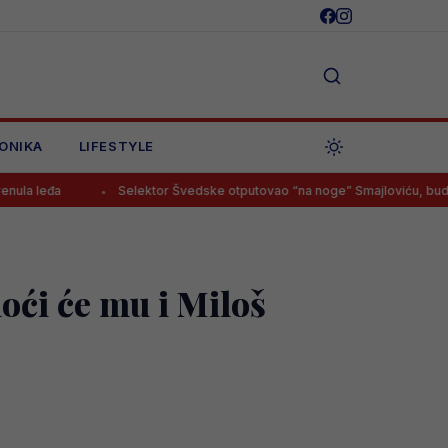
ONIKA
LIFESTYLE
Selektor Švedske otputovao “na noge” Smajloviću, budući Zmaj ima
oći će mu i Miloš