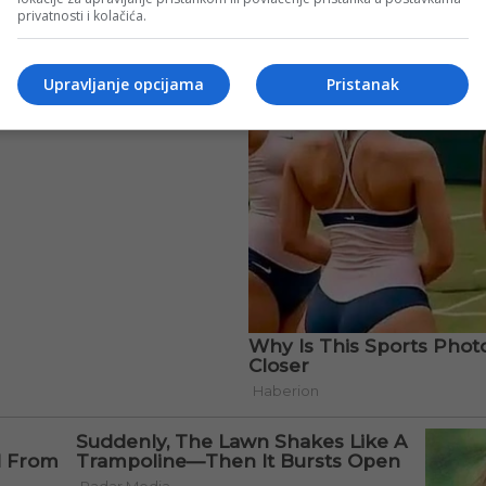
privatnosti i kolačića.
Upravljanje opcijama
Pristanak