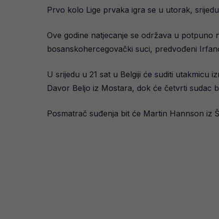
Prvo kolo Lige prvaka igra se u utorak, srijed
Ove godine natjecanje se održava u potpuno no
bosanskohercegovački suci, predvođeni Irfan
U srijedu u 21 sat u Belgiji će suditi utakmic
Davor Beljo iz Mostara, dok će četvrti sudac b
Posmatrač suđenja bit će Martin Hannson iz Šv