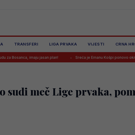
JA
TRANSFERI
LIGA PRVAKA
VIJESTI
CRNA HR
 imaju jasan plan!
Sreća je Emanu Košpi ponovo okrenula leđa
jto sudi meč Lige prvaka, pom