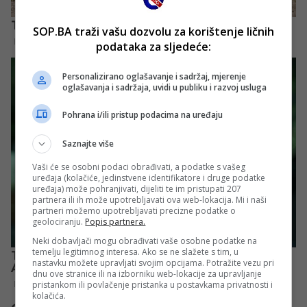
SOP.BA traži vašu dozvolu za korištenje ličnih
podataka za sljedeće:
Personalizirano oglašavanje i sadržaj, mjerenje
oglašavanja i sadržaja, uvidi u publiku i razvoj usluga
Pohrana i/ili pristup podacima na uređaju
Saznajte više
Vaši će se osobni podaci obrađivati, a podatke s vašeg
uređaja (kolačiće, jedinstvene identifikatore i druge podatke
uređaja) može pohranjivati, dijeliti te im pristupati 207
partnera ili ih može upotrebljavati ova web-lokacija. Mi i naši
partneri možemo upotrebljavati precizne podatke o
geolociranju.
Popis partnera.
Neki dobavljači mogu obrađivati vaše osobne podatke na
temelju legitimnog interesa. Ako se ne slažete s tim, u
nastavku možete upravljati svojim opcijama. Potražite vezu pri
dnu ove stranice ili na izborniku web-lokacije za upravljanje
pristankom ili povlačenje pristanka u postavkama privatnosti i
kolačića.