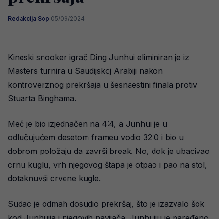
Redakcija Sop
·
05/09/2024
Kineski snooker igrač Ding Junhui eliminiran je iz
Masters turnira u Saudijskoj Arabiji nakon
kontroverznog prekršaja u šesnaestini finala protiv
Stuarta Binghama.
Meč je bio izjednačen na 4:4, a Junhui je u
odlučujućem desetom frameu vodio 32:0 i bio u
dobrom položaju da završi break. No, dok je ubacivao
crnu kuglu, vrh njegovog štapa je otpao i pao na stol,
dotaknuvši crvene kugle.
Sudac je odmah dosudio prekršaj, što je izazvalo šok
kod Junhuija i njegovih navijača. Junhuiju je naređeno