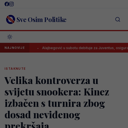
Skip
to
content
Sve Osim Politike
, ali..”
Alajbegović u subotu debituje za Juventus, osiguran TV pr
NAJNOVIJE
ISTAKNUTE
Velika kontroverza u
svijetu snookera: Kinez
izbačen s turnira zbog
dosad neviđenog
prekršaja