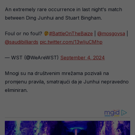
An extremely rare occurrence in last night's match
between Ding Junhui and Stuart Bingham.
Foul or no foul?
#BattleOnTheBaize
|
@mosgovsa
|
@saudibilliards
pic.twitter.com/13wIjuCMhp
— WST (@WeAreWST)
September 4, 2024
Mnogi su na društvenim mrežama pozivali na
promjenu pravila, smatrajući da je Junhui nepravedno
eliminiran.