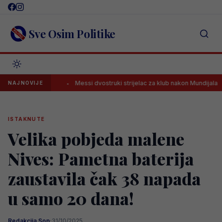
Skip
to
content
Sve Osim Politike
aru damu
Messi dvostruki strijelac za klub nakon Mundijala
NAJNOVIJE
ISTAKNUTE
Velika pobjeda malene
Nives: Pametna baterija
zaustavila čak 38 napada
u samo 20 dana!
Redakcija Sop
·
31/10/2025