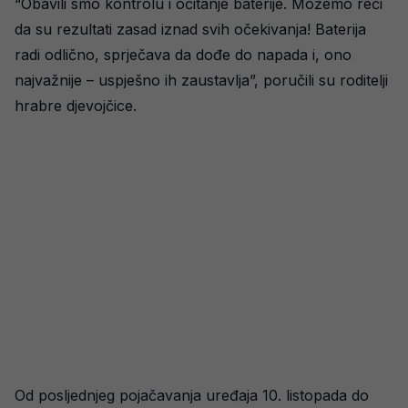
“Obavili smo kontrolu i očitanje baterije. Možemo reći
da su rezultati zasad iznad svih očekivanja! Baterija
radi odlično, sprječava da dođe do napada i, ono
najvažnije – uspješno ih zaustavlja”, poručili su roditelji
hrabre djevojčice.
Od posljednjeg pojačavanja uređaja 10. listopada do