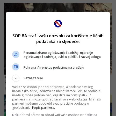
SOP.BA traži vašu dozvolu za korištenje ličnih
podataka za sljedeće:
Personalizirano oglašavanje i sadržaj, mjerenje
oglašavanja i sadržaja, uvidi u publiku i razvoj usluga
Pohrana i/ili pristup podacima na uređaju
Saznajte više
Vaši će se osobni podaci obrađivati, a podatke s vašeg
uređaja (kolačiće, jedinstvene identifikatore i druge podatke
uređaja) može pohranjivati, dijeliti te im pristupati 207
partnera ili ih može upotrebljavati ova web-lokacija. Mi i naši
partneri možemo upotrebljavati precizne podatke o
geolociranju.
Popis partnera.
Neki dobavljači mogu obrađivati vaše osobne podatke na