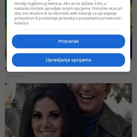
temelju legitimnog interesa. Ako se ne slažete s tim, u
nastavku možete upravljati svojim opcijama. Potražite vezu pri
dnu ove stranice ili na izborniku web-lokacije za upravljanje
pristankom ili povlačenje pristanka u postavkama privatnosti i
kolačića.
Pristanak
Upravljanje opcijama