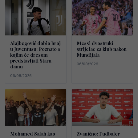
Alajbegović dobio broj
Messi dvostruki
u Juventusu: Poznato s
strijelac za klub nakon
kojim će dresom
Mundijala
predstavljati Staru
06/08/2026
damu
06/08/2026
Mohamed Salah kao
Zvanično: Fudbaler