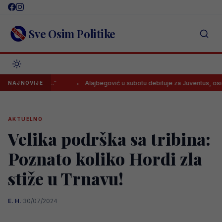
Skip
to
content
Sve Osim Politike
ponuda, ali..”
Alajbegović u subotu debituje za Juventus, osiguran 
NAJNOVIJE
AKTUELNO
Velika podrška sa tribina:
Poznato koliko Hordi zla
stiže u Trnavu!
E. H.
·
30/07/2024