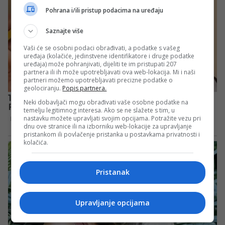
Pohrana i/ili pristup podacima na uređaju
Saznajte više
Vaši će se osobni podaci obrađivati, a podatke s vašeg
uređaja (kolačiće, jedinstvene identifikatore i druge podatke
uređaja) može pohranjivati, dijeliti te im pristupati 207
partnera ili ih može upotrebljavati ova web-lokacija. Mi i naši
partneri možemo upotrebljavati precizne podatke o
geolociranju.
Popis partnera.
Neki dobavljači mogu obrađivati vaše osobne podatke na
temelju legitimnog interesa. Ako se ne slažete s tim, u
nastavku možete upravljati svojim opcijama. Potražite vezu pri
dnu ove stranice ili na izborniku web-lokacije za upravljanje
pristankom ili povlačenje pristanka u postavkama privatnosti i
kolačića.
Pristanak
Upravljanje opcijama