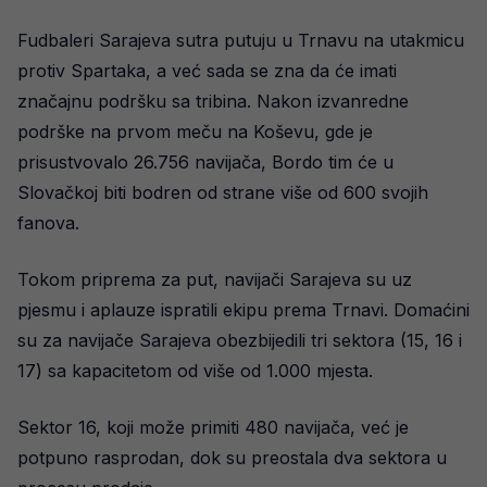
Fudbaleri Sarajeva sutra putuju u Trnavu na utakmicu
protiv Spartaka, a već sada se zna da će imati
značajnu podršku sa tribina. Nakon izvanredne
podrške na prvom meču na Koševu, gde je
prisustvovalo 26.756 navijača, Bordo tim će u
Slovačkoj biti bodren od strane više od 600 svojih
fanova.
Tokom priprema za put, navijači Sarajeva su uz
pjesmu i aplauze ispratili ekipu prema Trnavi. Domaćini
su za navijače Sarajeva obezbijedili tri sektora (15, 16 i
17) sa kapacitetom od više od 1.000 mjesta.
Sektor 16, koji može primiti 480 navijača, već je
potpuno rasprodan, dok su preostala dva sektora u