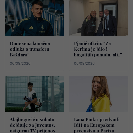
Donesena konačna
Pjanić otkrio: “Za
odluka o transferu
Kerima je bilo i
Baždara!
bogatijih ponuda, ali..”
06/08/2026
06/08/2026
Alajbegović u subotu
Lana Pudar predvodi
debituje za Juventus,
BiH na Europskom
osiguran TV prijenos
prvenstvu u Parizu