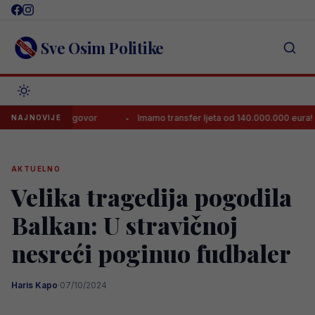
Skip
to
content
Sve Osim Politike
an odgovor
Imamo transfer ljeta od 140.000.000 eura!
Zlat
NAJNOVIJE
AKTUELNO
Velika tragedija pogodila
Balkan: U stravičnoj
nesreći poginuo fudbaler
Haris Kapo
·
07/10/2024