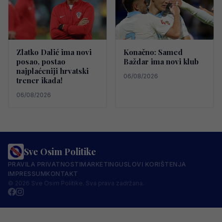
Zlatko Dalić ima novi
Konačno: Samed
posao, postao
Baždar ima novi klub
najplaćeniji hrvatski
06/08/2026
trener ikada!
06/08/2026
Sve Osim Politike
PRAVILA PRIVATNOSTI
MARKETING
USLOVI KORIŠTENJA
IMPRESSUM
KONTAKT
© 2026 Sve Osim Politike. Sva prava zadržana.