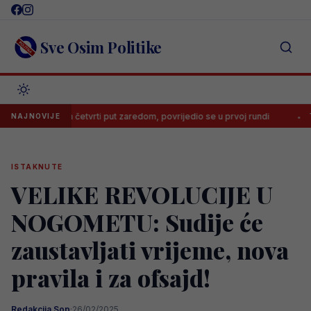
Skip
to
content
Sve Osim Politike
ažen četvrti put zaredom, povrijedio se u prvoj rundi
Trener nije ž
NAJNOVIJE
ISTAKNUTE
VELIKE REVOLUCIJE U
NOGOMETU: Sudije će
zaustavljati vrijeme, nova
pravila i za ofsajd!
Redakcija Sop
·
26/02/2025