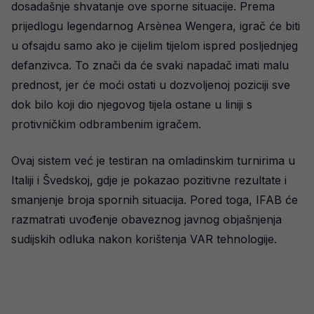
dosadašnje shvatanje ove sporne situacije. Prema
prijedlogu legendarnog Arsènea Wengera, igrač će biti
u ofsajdu samo ako je cijelim tijelom ispred posljednjeg
defanzivca. To znači da će svaki napadač imati malu
prednost, jer će moći ostati u dozvoljenoj poziciji sve
dok bilo koji dio njegovog tijela ostane u liniji s
protivničkim odbrambenim igračem.
Ovaj sistem već je testiran na omladinskim turnirima u
Italiji i Švedskoj, gdje je pokazao pozitivne rezultate i
smanjenje broja spornih situacija. Pored toga, IFAB će
razmatrati uvođenje obaveznog javnog objašnjenja
sudijskih odluka nakon korištenja VAR tehnologije.