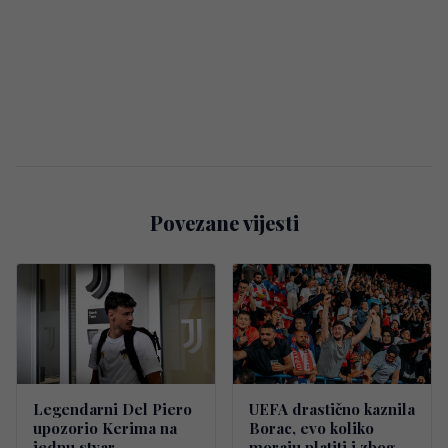
Povezane vijesti
Legendarni Del Piero
UEFA drastično kaznila
upozorio Kerima na
Borac, evo koliko
jednu stvar
moraju platiti i zbog