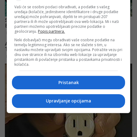
Vaši će se osobni podaci obrađivati, a podatke s vašeg
uređaja (kolačiće, jedinstvene identifikatore i druge podatke
uređaja) može pohranjivati, dijeliti te im pristupati 207
partnera ili ih može upotrebljavati ova web-lokacija. Mi i naši
partneri možemo upotrebljavati precizne podatke o
geolociranju.
Popis partnera.
Neki dobavljači mogu obrađivati vaše osobne podatke na
temelju legitimnog interesa. Ako se ne slažete s tim, u
nastavku možete upravljati svojim opcijama. Potražite vezu pri
dnu ove stranice ili na izborniku web-lokacije za upravljanje
pristankom ili povlačenje pristanka u postavkama privatnosti i
kolačića.
Pristanak
Upravljanje opcijama