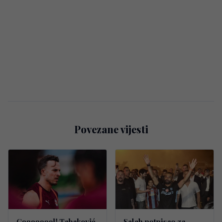
Povezane vijesti
Goooooool! Tabaković
Salah potpisao za