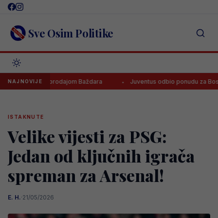
Skip
to
content
Sve Osim Politike
zaraditi prodajom Baždara
Juventus odbio ponudu za Bosanca, imaj
NAJNOVIJE
ISTAKNUTE
Velike vijesti za PSG:
Jedan od ključnih igrača
spreman za Arsenal!
E. H.
·
21/05/2026