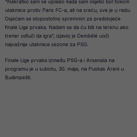
“Nakratko sam se uplašio kada sam osjetio bol tokom
utakmice protiv Paris FC-a, ali na sreću, sve je u redu.
Osjećam se stopostotno spremnim za predstojeće
finale Lige prvaka. Nadam se da ću biti na terenu ako
trener odluči da igra”, izjavio je Dembélé uoči
najvažnije utakmice sezone za PSG.
Finale Lige prvaka između PSG-a i Arsenala na
programu je u subotu, 30. maja, na Puskas Areni u
Budimpešti.