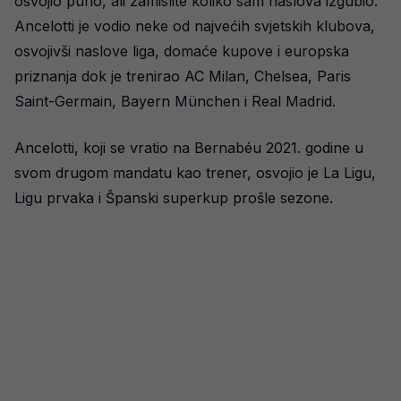
osvojio puno, ali zamislite koliko sam naslova izgubio.”
Ancelotti je vodio neke od najvećih svjetskih klubova,
osvojivši naslove liga, domaće kupove i europska
priznanja dok je trenirao AC Milan, Chelsea, Paris
Saint-Germain, Bayern München i Real Madrid.
Ancelotti, koji se vratio na Bernabéu 2021. godine u
svom drugom mandatu kao trener, osvojio je La Ligu,
Ligu prvaka i Španski superkup prošle sezone.