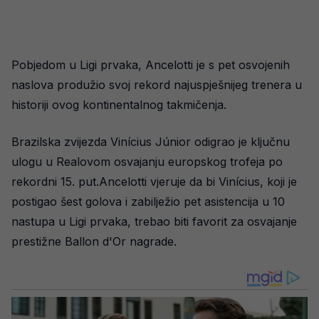
Pobjedom u Ligi prvaka, Ancelotti je s pet osvojenih
naslova produžio svoj rekord najuspješnijeg trenera u
historiji ovog kontinentalnog takmičenja.
Brazilska zvijezda Vinícius Júnior odigrao je ključnu
ulogu u Realovom osvajanju europskog trofeja po
rekordni 15. put.Ancelotti vjeruje da bi Vinícius, koji je
postigao šest golova i zabilježio pet asistencija u 10
nastupa u Ligi prvaka, trebao biti favorit za osvajanje
prestižne Ballon d'Or nagrade.