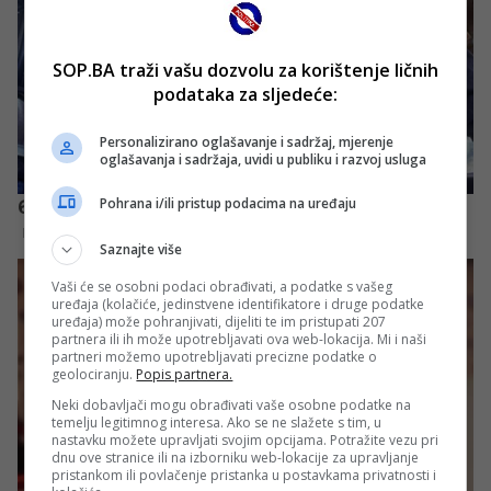
SOP.BA traži vašu dozvolu za korištenje ličnih
podataka za sljedeće:
Personalizirano oglašavanje i sadržaj, mjerenje
oglašavanja i sadržaja, uvidi u publiku i razvoj usluga
Pohrana i/ili pristup podacima na uređaju
Saznajte više
Vaši će se osobni podaci obrađivati, a podatke s vašeg
uređaja (kolačiće, jedinstvene identifikatore i druge podatke
uređaja) može pohranjivati, dijeliti te im pristupati 207
partnera ili ih može upotrebljavati ova web-lokacija. Mi i naši
partneri možemo upotrebljavati precizne podatke o
geolociranju.
Popis partnera.
Neki dobavljači mogu obrađivati vaše osobne podatke na
temelju legitimnog interesa. Ako se ne slažete s tim, u
nastavku možete upravljati svojim opcijama. Potražite vezu pri
dnu ove stranice ili na izborniku web-lokacije za upravljanje
pristankom ili povlačenje pristanka u postavkama privatnosti i