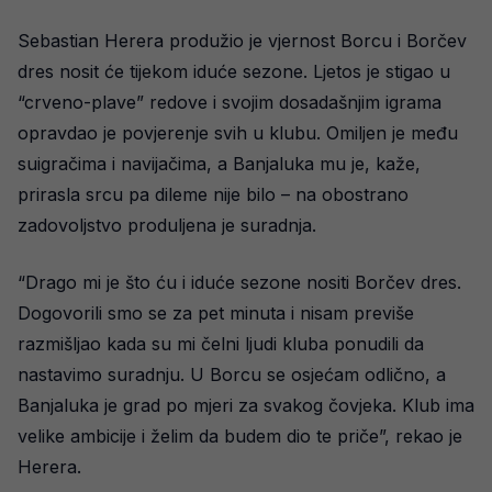
Sebastian Herera produžio je vjernost Borcu i Borčev
dres nosit će tijekom iduće sezone. Ljetos je stigao u
“crveno-plave” redove i svojim dosadašnjim igrama
opravdao je povjerenje svih u klubu. Omiljen je među
suigračima i navijačima, a Banjaluka mu je, kaže,
prirasla srcu pa dileme nije bilo – na obostrano
zadovoljstvo produljena je suradnja.
“Drago mi je što ću i iduće sezone nositi Borčev dres.
Dogovorili smo se za pet minuta i nisam previše
razmišljao kada su mi čelni ljudi kluba ponudili da
nastavimo suradnju. U Borcu se osjećam odlično, a
Banjaluka je grad po mjeri za svakog čovjeka. Klub ima
velike ambicije i želim da budem dio te priče”, rekao je
Herera.