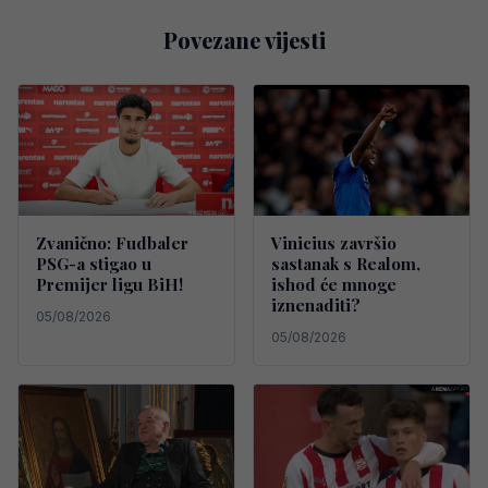
Povezane vijesti
Zvanično: Fudbaler
Vinicius završio
PSG-a stigao u
sastanak s Realom,
Premijer ligu BiH!
ishod će mnoge
iznenaditi?
05/08/2026
05/08/2026