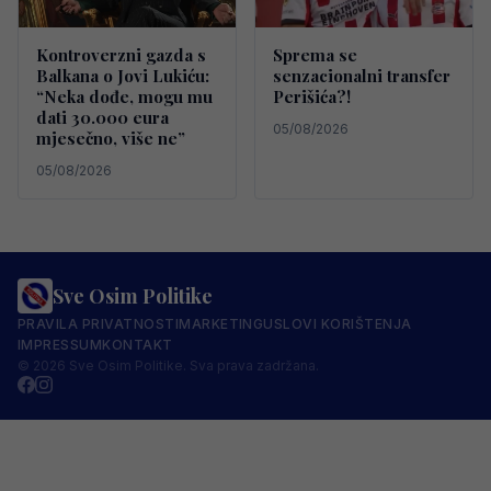
Kontroverzni gazda s
Sprema se
Balkana o Jovi Lukiću:
senzacionalni transfer
“Neka dođe, mogu mu
Perišića?!
dati 30.000 eura
05/08/2026
mjesečno, više ne”
05/08/2026
Sve Osim Politike
PRAVILA PRIVATNOSTI
MARKETING
USLOVI KORIŠTENJA
IMPRESSUM
KONTAKT
© 2026 Sve Osim Politike. Sva prava zadržana.