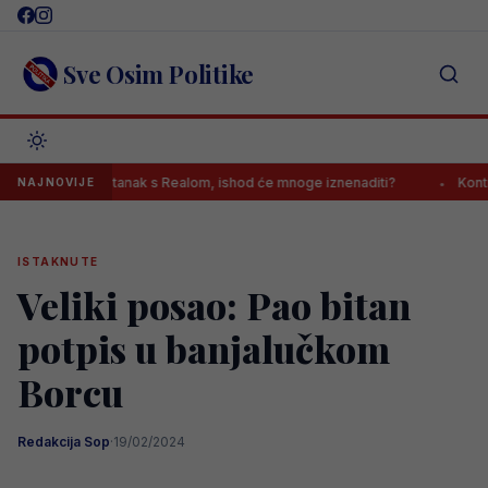
Skip
to
content
Sve Osim Politike
vršio sastanak s Realom, ishod će mnoge iznenaditi?
Kontroverzni g
NAJNOVIJE
ISTAKNUTE
Veliki posao: Pao bitan
potpis u banjalučkom
Borcu
Redakcija Sop
·
19/02/2024