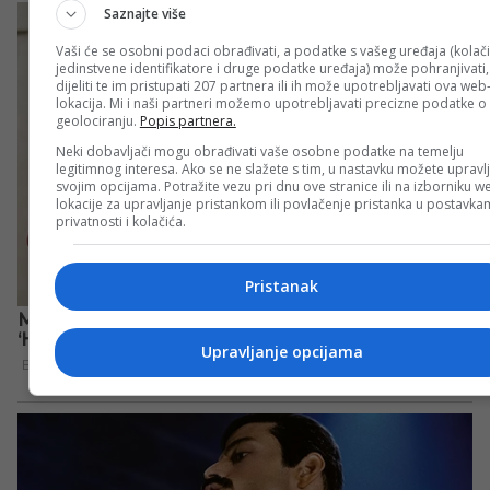
Saznajte više
Vaši će se osobni podaci obrađivati, a podatke s vašeg uređaja (kolači
jedinstvene identifikatore i druge podatke uređaja) može pohranjivati,
dijeliti te im pristupati 207 partnera ili ih može upotrebljavati ova web
lokacija. Mi i naši partneri možemo upotrebljavati precizne podatke o
geolociranju.
Popis partnera.
Neki dobavljači mogu obrađivati vaše osobne podatke na temelju
legitimnog interesa. Ako se ne slažete s tim, u nastavku možete upravlj
svojim opcijama. Potražite vezu pri dnu ove stranice ili na izborniku w
lokacije za upravljanje pristankom ili povlačenje pristanka u postavk
privatnosti i kolačića.
Pristanak
Upravljanje opcijama