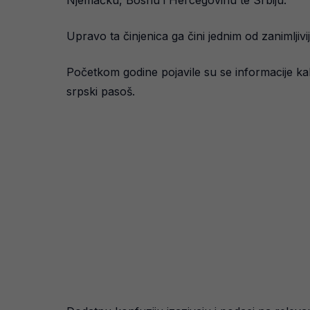
Njemačku, Bosnu i Hercegovinu te Srbiju.
Upravo ta činjenica ga čini jednim od zanimljiv
Početkom godine pojavile su se informacije ka
srpski pasoš.