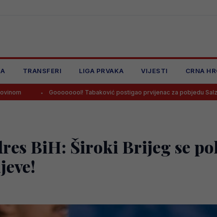
JA
TRANSFERI
LIGA PRVAKA
VIJESTI
CRNA HR
oooooool! Tabaković postigao prvijenac za pobjedu Salzburga!
Sa
 dres BiH: Široki Brijeg se p
jeve!