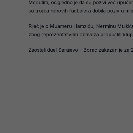
Međutim, očigledno je da su pozivi već upućen
su trojica njihovih fudbalera dobila poziv u ml
Riječ je o Muameru Hamziću, Nerminu Mujkiću i 
zbog reprezentativnih obaveza propustiti klu
Zaostali duel Sarajevo – Borac zakazan je za 