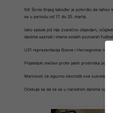
NK Široki Brijeg također je potvrdio da njihov k
se u periodu od 17. do 25. marta.
Iako spisak još nije zvanično objavljen, očigl
danima saznati i imena ostalih pozvanih fudbal
U21 reprezentacija Bosne i Hercegovine nastoji
Prijateljski mečevi protiv jakih protivnika popu
Marinović će sigurno iskoristiti ove susrete da 
Očekuje se da će se u narednim danima oglasi