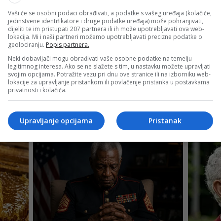
Vaši će se osobni podaci obrađivati, a podatke s vašeg uređaja (kolačiće,
jedinstvene identifikatore i druge podatke uređaja) može pohranjivati,
dijeliti te im pristupati 207 partnera ili ih može upotrebljavati ova web-
lokacija. Mi i naši partneri možemo upotrebljavati precizne podatke o
geolociranju.
Popis partnera.
Neki dobavljači mogu obrađivati vaše osobne podatke na temelju
legitimnog interesa. Ako se ne slažete s tim, u nastavku možete upravljati
svojim opcijama. Potražite vezu pri dnu ove stranice ili na izborniku web-
lokacije za upravljanje pristankom ili povlačenje pristanka u postavkama
privatnosti i kolačića.
Upravljanje opcijama
Pristanak