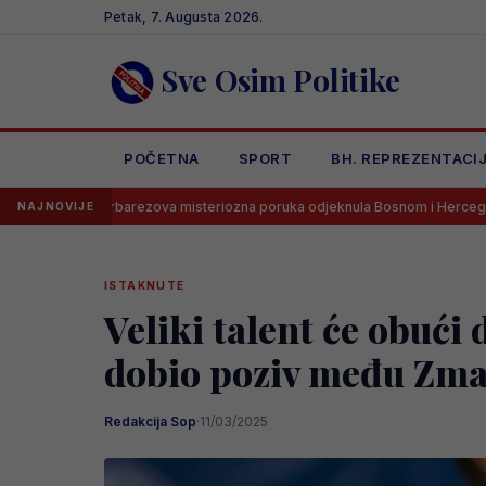
Skip
Petak, 7. Augusta 2026.
to
content
Sve Osim Politike
POČETNA
SPORT
BH. REPREZENTACI
barezova misteriozna poruka odjeknula Bosnom i Hercegovinom
G
NAJNOVIJE
ISTAKNUTE
Veliki talent će obući
dobio poziv među Zma
Redakcija Sop
·
11/03/2025