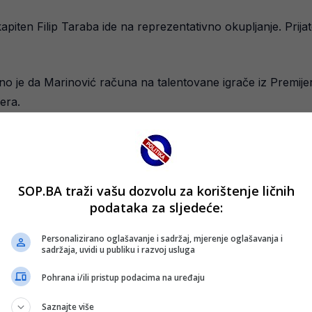
apiten Filip Taraba ide na reprezentativno okupljanje. Prijat
edno je da Marinović računa na talentovane igrače iz Premije
era.
 izgraditi konkurentan tim za buduće kvalifikacije.
t Srbije i Crne Gore bit će dobra prilika za uigravanje ekipe.
SOP.BA traži vašu dozvolu za korištenje ličnih
podataka za sljedeće:
testira formu i mogućnosti mladih igrača. Pitanje je hoće li na
Personalizirano oglašavanje i sadržaj, mjerenje oglašavanja i
ti i Nogometni savez Bosne i Hercegovine.
sadržaja, uvidi u publiku i razvoj usluga
Pohrana i/ili pristup podacima na uređaju
Saznajte više