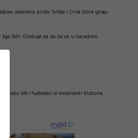
eljske utakmice protiv Srbije i Crne Gore igraju
r lige BiH. Očekuje se da će se u narednim
 spisku biti i fudbaleri iz inostranih klubova.