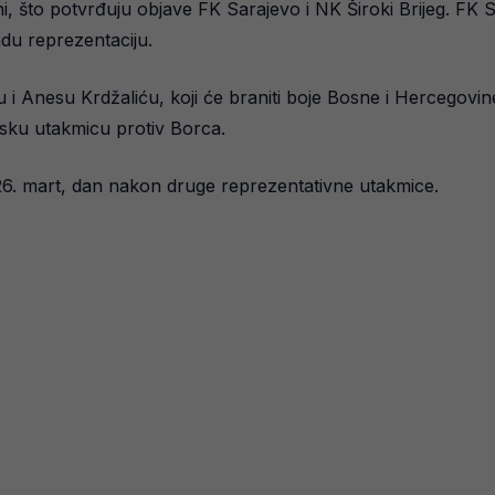
i, što potvrđuju objave FK Sarajevo i NK Široki Brijeg. FK 
adu reprezentaciju.
Anesu Krdžaliću, koji će braniti boje Bosne i Hercegovine n
psku utakmicu protiv Borca.
26. mart, dan nakon druge reprezentativne utakmice.