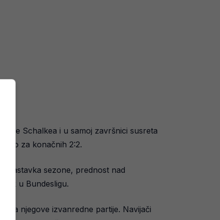
štanje Schalkea i u samoj završnici susreta
ogodio za konačnih 2:2.
nog nastavka sezone, prednost nad
atak u Bundesligu.
vrda njegove izvanredne partije. Navijači