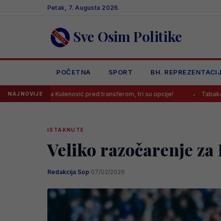
Skip
Petak, 7. Augusta 2026.
to
content
Sve Osim Politike
POČETNA
SPORT
BH. REPREZENTACI
 Kulenović pred transferom, tri su opcije!
Tabaković komentirao pr
NAJNOVIJE
ISTAKNUTE
Veliko razočarenje z
Redakcija Sop
·
07/02/2026