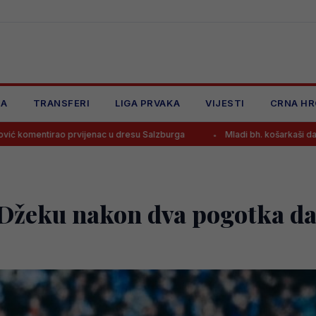
JA
TRANSFERI
LIGA PRVAKA
VIJESTI
CRNA HR
vijenac u dresu Salzburga
Mladi bh. košarkaši danas traže novu po
a Džeku nakon dva pogotka d