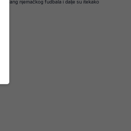
ni rang njemačkog fudbala i dalje su itekako