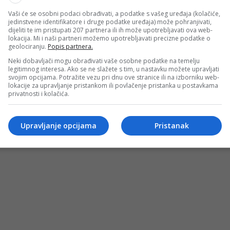
 – s ovakvim Džekom u vrhu napada, snovi o povratku u elit
Vaši će se osobni podaci obrađivati, a podatke s vašeg uređaja (kolačiće,
jedinstvene identifikatore i druge podatke uređaja) može pohranjivati,
dijeliti te im pristupati 207 partnera ili ih može upotrebljavati ova web-
lokacija. Mi i naši partneri možemo upotrebljavati precizne podatke o
geolociranju.
Popis partnera.
Neki dobavljači mogu obrađivati vaše osobne podatke na temelju
legitimnog interesa. Ako se ne slažete s tim, u nastavku možete upravljati
svojim opcijama. Potražite vezu pri dnu ove stranice ili na izborniku web-
lokacije za upravljanje pristankom ili povlačenje pristanka u postavkama
privatnosti i kolačića.
Upravljanje opcijama
Pristanak