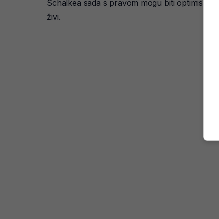
Schalkea sada s pravom mogu biti optimistični
živi.