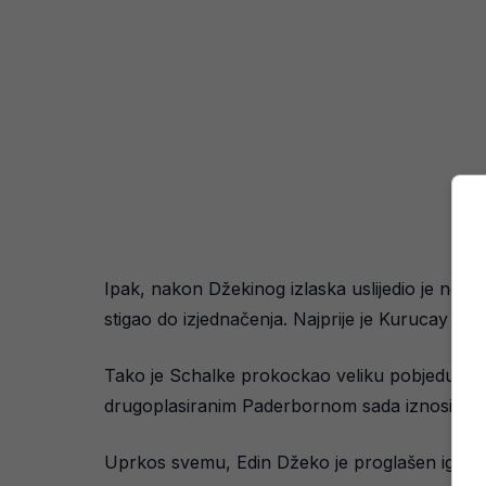
Ipak, nakon Džekinog izlaska uslijedio je nesh
stigao do izjednačenja. Najprije je Kurucay u 7
Tako je Schalke prokockao veliku pobjedu i z
drugoplasiranim Paderbornom sada iznosi sveg
Uprkos svemu, Edin Džeko je proglašen igračem 