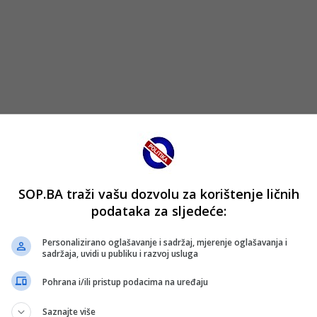
vatljiv pad u igri domaćih. Dynamo Dresden je iskoristio opu
SOP.BA traži vašu dozvolu za korištenje ličnih
8. minuti postigao autogol, a potom je Keller u 87. minuti p
podataka za sljedeće:
Personalizirano oglašavanje i sadržaj, mjerenje oglašavanja i
akomplikovao situaciju u borbi za vrh tabele. Umjesto mir
sadržaja, uvidi u publiku i razvoj usluga
a dva boda, što dodatno pojačava pritisak u borbi za povr
Pohrana i/ili pristup podacima na uređaju
utakmice i dobio je visoku ocjenu 8,1, što je još jedna pot
Saznajte više