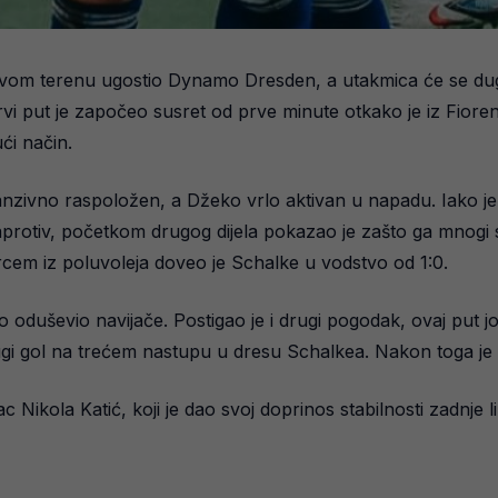
svom terenu ugostio Dynamo Dresden, a utakmica će se dugo 
i put je započeo susret od prve minute otkako je iz Fioren
ći način.
ofanzivno raspoložen, a Džeko vrlo aktivan u napadu. Iako 
aprotiv, početkom drugog dijela pokazao je zašto ga mnogi s
rcem iz poluvoleja doveo je Schalke u vodstvo od 1:0.
uševio navijače. Postigao je i drugi pogodak, ovaj put još 
ugi gol na trećem nastupu u dresu Schalkea. Nakon toga je iz
c Nikola Katić, koji je dao svoj doprinos stabilnosti zadnje 