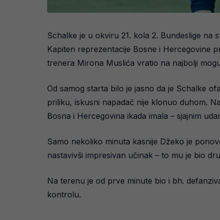
Schalke je u okviru 21. kola 2. Bundeslige na 
Kapiten reprezentacije Bosne i Hercegovine prv
trenera Mirona Muslića vratio na najbolji mogu
Od samog starta bilo je jasno da je Schalke 
priliku, iskusni napadač nije klonuo duhom. N
Bosna i Hercegovina ikada imala – sjajnim uda
Samo nekoliko minuta kasnije Džeko je ponovo od
nastavivši impresivan učinak – to mu je bio dr
Na terenu je od prve minute bio i bh. defanziva
kontrolu.