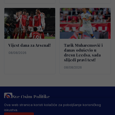
Vijest dana za Arsenal!
Tarik Muharemović i
danas oduševio u
08/08/2026
dresu Leedsa, sada
slijedi pravi test!
08/08/2026
Sve Osim Politike
PRAVILA PRIVATNOSTI
MARKETING
USLOVI KORIŠTENJA
Ova web stranica koristi kolačiće za poboljšanje korisničkog
IMPRESSUM
KONTAKT
iskustva.
© 2026 Sve Osim Politike. Sva prava zadržana.