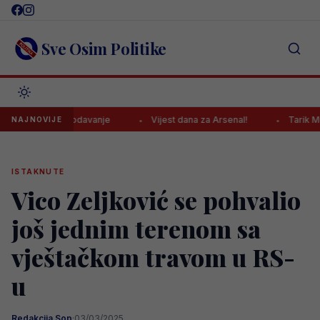
Skip
to
content
Sve Osim Politike
tvarno dodavanje
Vijest dana za Arsenal!
Tarik Muharemović
NAJNOVIJE
ISTAKNUTE
Vico Zeljković se pohvalio
još jednim terenom sa
vještačkom travom u RS-
u
Redakcija Sop
·
03/03/2025