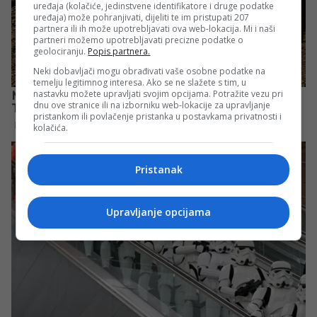
uređaja (kolačiće, jedinstvene identifikatore i druge podatke
uređaja) može pohranjivati, dijeliti te im pristupati 207
partnera ili ih može upotrebljavati ova web-lokacija. Mi i naši
partneri možemo upotrebljavati precizne podatke o
geolociranju.
Popis partnera.
Neki dobavljači mogu obrađivati vaše osobne podatke na
temelju legitimnog interesa. Ako se ne slažete s tim, u
nastavku možete upravljati svojim opcijama. Potražite vezu pri
dnu ove stranice ili na izborniku web-lokacije za upravljanje
pristankom ili povlačenje pristanka u postavkama privatnosti i
kolačića.
Pristanak
Upravljanje opcijama