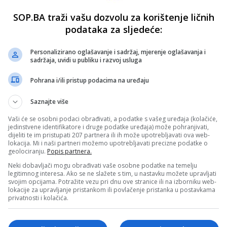
SOP.BA traži vašu dozvolu za korištenje ličnih
podataka za sljedeće:
Personalizirano oglašavanje i sadržaj, mjerenje oglašavanja i
sadržaja, uvidi u publiku i razvoj usluga
Pohrana i/ili pristup podacima na uređaju
Saznajte više
Vaši će se osobni podaci obrađivati, a podatke s vašeg uređaja (kolačiće,
jedinstvene identifikatore i druge podatke uređaja) može pohranjivati,
dijeliti te im pristupati 207 partnera ili ih može upotrebljavati ova web-
lokacija. Mi i naši partneri možemo upotrebljavati precizne podatke o
geolociranju.
Popis partnera.
Neki dobavljači mogu obrađivati vaše osobne podatke na temelju
legitimnog interesa. Ako se ne slažete s tim, u nastavku možete upravljati
svojim opcijama. Potražite vezu pri dnu ove stranice ili na izborniku web-
lokacije za upravljanje pristankom ili povlačenje pristanka u postavkama
privatnosti i kolačića.