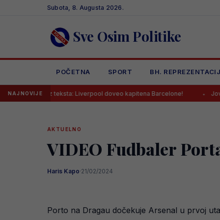
Skip
Subota, 8. Augusta 2026.
to
content
Sve Osim Politike
POČETNA
SPORT
BH. REPREZENTACI
bez teksta: Liverpool doveo kapitena Barcelone!
Jovo Lukić dobio 
NAJNOVIJE
AKTUELNO
VIDEO Fudbaler Porta 
Haris Kapo
·
21/02/2024
Porto na Dragau dočekuje Arsenal u prvoj utak