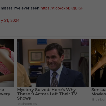
misses I've ever seen
https://t.co/cxbBKqBlSF
ry 21, 2024