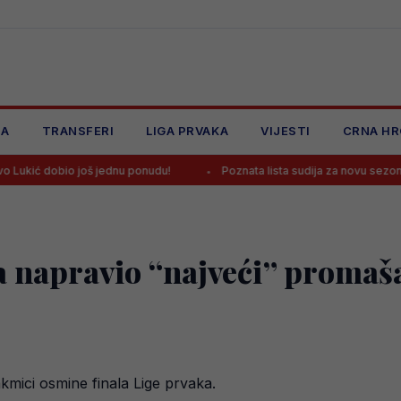
JA
TRANSFERI
LIGA PRVAKA
VIJESTI
CRNA HR
još jednu ponudu!
Poznata lista sudija za novu sezonu Premijer lige B
napravio “najveći” promaša
mici osmine finala Lige prvaka.