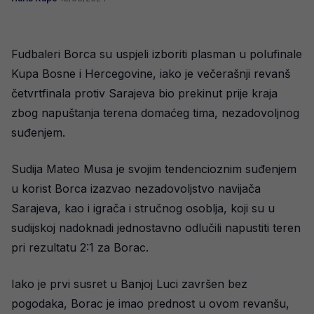
Fudbaleri Borca su uspjeli izboriti plasman u polufinale
Kupa Bosne i Hercegovine, iako je večerašnji revanš
četvrtfinala protiv Sarajeva bio prekinut prije kraja
zbog napuštanja terena domaćeg tima, nezadovoljnog
suđenjem.
Sudija Mateo Musa je svojim tendencioznim suđenjem
u korist Borca izazvao nezadovoljstvo navijača
Sarajeva, kao i igrača i stručnog osoblja, koji su u
sudijskoj nadoknadi jednostavno odlučili napustiti teren
pri rezultatu 2:1 za Borac.
Iako je prvi susret u Banjoj Luci završen bez
pogodaka, Borac je imao prednost u ovom revanšu,