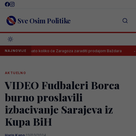
Skip
to
content
Sve Osim Politike
Poznato koliko će Zaragoza zaraditi prodajom Baždara
Juventu
NAJNOVIJE
AKTUELNO
VIDEO Fudbaleri Borca
burno proslavili
izbacivanje Sarajeva iz
Kupa BiH
Haris Kapo
·
13/03/2024