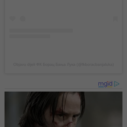
Objavu dijeli ФК Борац Бања Лука (@fkboracbanjaluka)