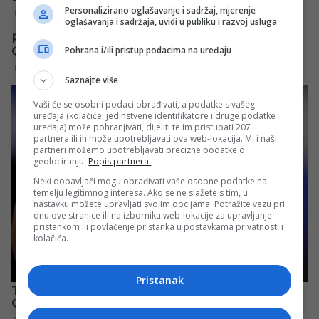
Personalizirano oglašavanje i sadržaj, mjerenje
oglašavanja i sadržaja, uvidi u publiku i razvoj usluga
Pohrana i/ili pristup podacima na uređaju
Saznajte više
Vaši će se osobni podaci obrađivati, a podatke s vašeg
uređaja (kolačiće, jedinstvene identifikatore i druge podatke
uređaja) može pohranjivati, dijeliti te im pristupati 207
partnera ili ih može upotrebljavati ova web-lokacija. Mi i naši
partneri možemo upotrebljavati precizne podatke o
geolociranju.
Popis partnera.
Neki dobavljači mogu obrađivati vaše osobne podatke na
temelju legitimnog interesa. Ako se ne slažete s tim, u
nastavku možete upravljati svojim opcijama. Potražite vezu pri
dnu ove stranice ili na izborniku web-lokacije za upravljanje
pristankom ili povlačenje pristanka u postavkama privatnosti i
kolačića.
Pristanak