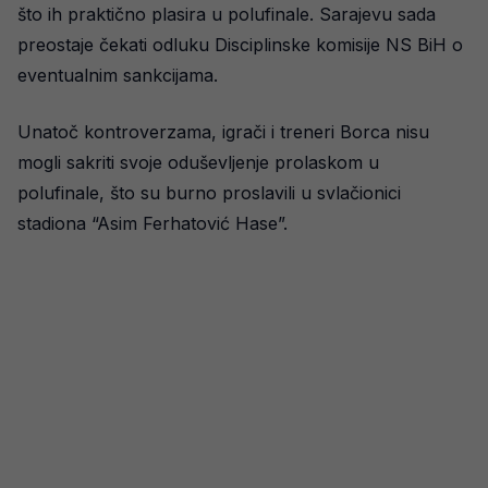
što ih praktično plasira u polufinale. Sarajevu sada
preostaje čekati odluku Disciplinske komisije NS BiH o
eventualnim sankcijama.
Unatoč kontroverzama, igrači i treneri Borca nisu
mogli sakriti svoje oduševljenje prolaskom u
polufinale, što su burno proslavili u svlačionici
stadiona “Asim Ferhatović Hase”.