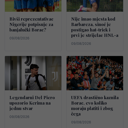
Bivši reprezentativac
Nije imao mjesta kod
Nigerije potpisuje za
Barbareza, sinoć je
banjalučki Borac?
postigao hat-trick i
prvi je strijelac HNL-a
09/08/2026
09/08/2026
Legendarni Del Piero
UEFA drastično kaznila
upozorio Kerima na
Borac, evo koliko
jednu stvar
moraju platiti i zbog
čega
09/08/2026
09/08/2026