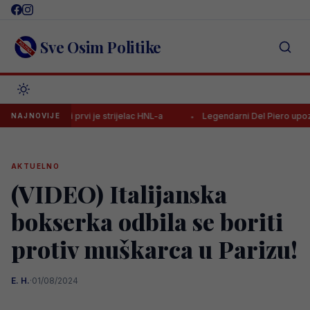
Skip
to
content
Sve Osim Politike
t-trick i prvi je strijelac HNL-a
Legendarni Del Piero upozorio Ker
NAJNOVIJE
AKTUELNO
(VIDEO) Italijanska
bokserka odbila se boriti
protiv muškarca u Parizu!
E. H.
·
01/08/2024