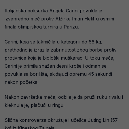
Italijanska bokserka Angela Carini povukla je
izvanredno meč protiv Alžirke Iman Helif u osmini
finala olimpijskog turnira u Parizu.
Carini, koja se takmičila u kategoriji do 66 kg,
prethodno je izrazila zabrinutost zbog borbe protiv
protivnice koja je biološki muškarac. U toku meča,
Carini je primila snažan desni kroše i odmah se
povukla sa borilišta, skidajući opremu 45 sekundi
nakon početka.
Nakon završetka meča, odbila je da pruži ruku rivalu i
kleknula je, plačući u ringu.
Slična kontroverza okružuje i učešće Juting Lin (57
kg) iz Kineskog Tajpeja.