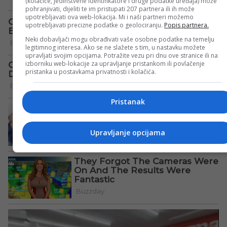
(kolačiće, jedinstvene identifikatore i druge podatke uređaja) može
pohranjivati, dijeliti te im pristupati 207 partnera ili ih može
upotrebljavati ova web-lokacija. Mi i naši partneri možemo
upotrebljavati precizne podatke o geolociranju.
Popis partnera.
Neki dobavljači mogu obrađivati vaše osobne podatke na temelju
legitimnog interesa. Ako se ne slažete s tim, u nastavku možete
upravljati svojim opcijama. Potražite vezu pri dnu ove stranice ili na
izborniku web-lokacije za upravljanje pristankom ili povlačenje
pristanka u postavkama privatnosti i kolačića.
Pristanak
Upravljanje opcijama