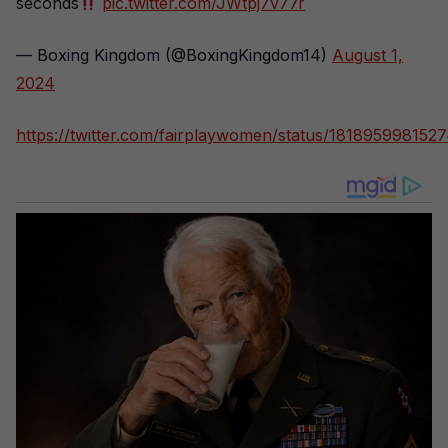
seconds
pic.twitter.com/JWtpj7v77r
— Boxing Kingdom (@BoxingKingdom14)
August 1,
2024
https://twitter.com/fairplaywomen/status/181895998152