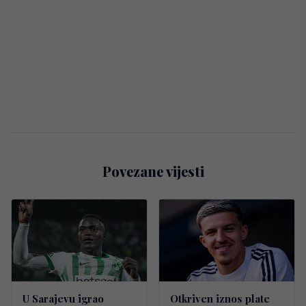
Povezane vijesti
U Sarajevu igrao
Otkriven iznos plate