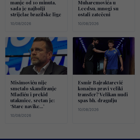
manje od 10 minuta,
Muharemovića u
sada je najbolji
Leedsu, mnogi su
strijelac brazilske lige
ostali zatečeni
10/08/2026
10/08/2026
Misimoviću nije
Esmir Bajraktarević
smetalo skandiranje
konačno pravi veliki
Mladiću i prekid
transfer? Velikan nudi
utakmice, sretan je:
spas bh. dragulju
‘Stare navike…’
10/08/2026
10/08/2026