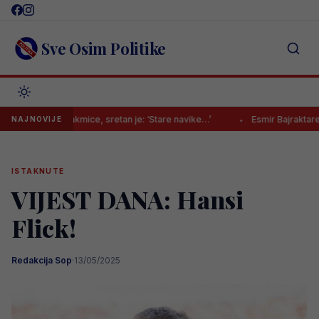
Skip
to
content
Sve Osim Politike
kid utakmice, sretan je: ‘Stare navike…’
Esmir Bajraktarević konačno
NAJNOVIJE
ISTAKNUTE
VIJEST DANA: Hansi
Flick!
Redakcija Sop
·
13/05/2025