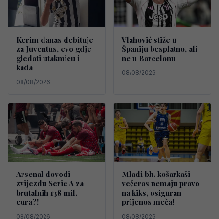
Kerim danas debituje
Vlahović stiže u
za Juventus, evo gdje
Španiju besplatno, ali
gledati utakmicu i
ne u Barcelonu
kada
08/08/2026
08/08/2026
Arsenal dovodi
Mladi bh. košarkaši
zvijezdu Serie A za
večeras nemaju pravo
brutalnih 138 mil.
na kiks, osiguran
eura?!
prijenos meča!
08/08/2026
08/08/2026