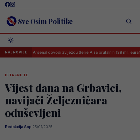
Skip
to
content
Sve Osim Politike
Arsenal dovodi zvijezdu Serie A za brutalnih 138 mil. eura?!
NAJNOVIJE
ISTAKNUTE
Vijest dana na Grbavici,
navijači Željezničara
oduševljeni
Redakcija Sop
·
25/01/2025