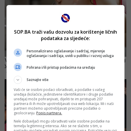
SOP.BA traži vašu dozvolu za korištenje ličnih
podataka za sljedeće:
Personalizirano oglašavanje i sadržaj, mjerenje
oglašavanja i sadržaja, uvidi u publiku i razvoj usluga
Pohrana i/ili pristup podacima na uređaju
Saznajte više
Vaši će se osobni podaci obrađivati, a podatke s vašeg
uređaja (kolačiće, jedinstvene identifikatore i druge podatke
uređaja) može pohranjivati, dijeliti te im pristupati 207
partnera ili ih može upotrebljavati ova web-lokacija. Mi i naši
partneri možemo upotrebljavati precizne podatke o
geolociranju.
Popis partnera.
Neki dobavljači mogu obrađivati vaše osobne podatke na
temelju legitimnog interesa. Ako se ne slažete s tim, u
nastavku možete upravljati svojim opcijama. Potražite vezu pri