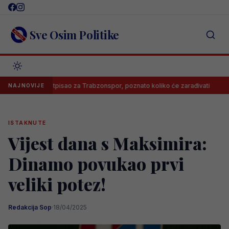
Skip
to
content
Sve Osim Politike
Salah potpisao za Trabzonspor, poznato koliko će zarađivati
Po
NAJNOVIJE
ISTAKNUTE
Vijest dana s Maksimira:
Dinamo povukao prvi
veliki potez!
Redakcija Sop
·
18/04/2025