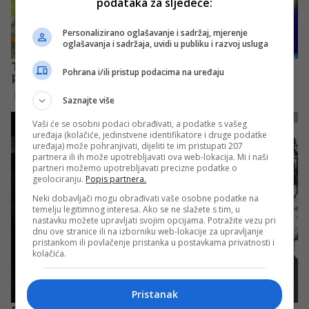
podataka za sljedeće:
Personalizirano oglašavanje i sadržaj, mjerenje
oglašavanja i sadržaja, uvidi u publiku i razvoj usluga
Pohrana i/ili pristup podacima na uređaju
Saznajte više
Vaši će se osobni podaci obrađivati, a podatke s vašeg
uređaja (kolačiće, jedinstvene identifikatore i druge podatke
uređaja) može pohranjivati, dijeliti te im pristupati 207
partnera ili ih može upotrebljavati ova web-lokacija. Mi i naši
partneri možemo upotrebljavati precizne podatke o
geolociranju.
Popis partnera.
Neki dobavljači mogu obrađivati vaše osobne podatke na
temelju legitimnog interesa. Ako se ne slažete s tim, u
nastavku možete upravljati svojim opcijama. Potražite vezu pri
dnu ove stranice ili na izborniku web-lokacije za upravljanje
pristankom ili povlačenje pristanka u postavkama privatnosti i
kolačića.
Pristanak