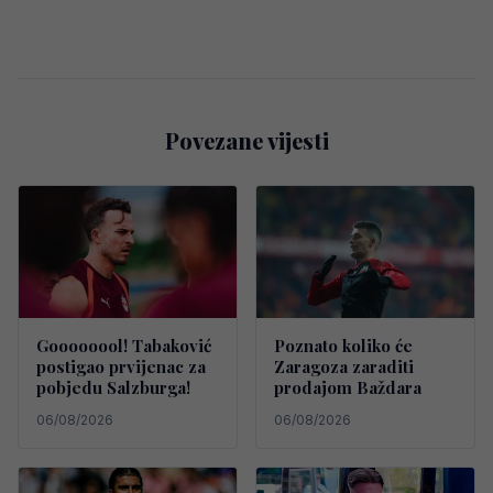
Povezane vijesti
Goooooool! Tabaković
Poznato koliko će
postigao prvijenac za
Zaragoza zaraditi
pobjedu Salzburga!
prodajom Baždara
06/08/2026
06/08/2026