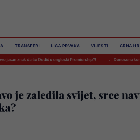
JA
TRANSFERI
LIGA PRVAKA
VIJESTI
CRNA HR
ak da će Dedić u engleski Premiership?!
Donesena konačna odluka o
o je zaledila svijet, srce na
aka?