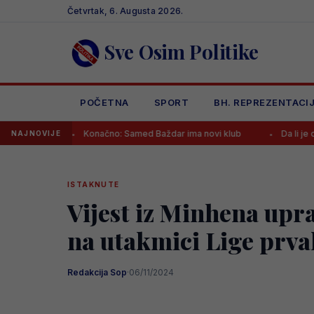
Skip
Četvrtak, 6. Augusta 2026.
to
content
Sve Osim Politike
POČETNA
SPORT
BH. REPREZENTACI
Konačno: Samed Baždar ima novi klub
Da li je ovo jasan zn
NAJNOVIJE
ISTAKNUTE
Vijest iz Minhena uprav
na utakmici Lige prv
Redakcija Sop
·
06/11/2024