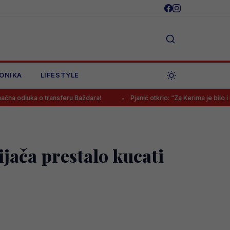
ONIKA
LIFESTYLE
 transferu Baždara!
Pjanić otkrio: “Za Kerima je bilo i bogatijih ponu
vijača prestalo kucati