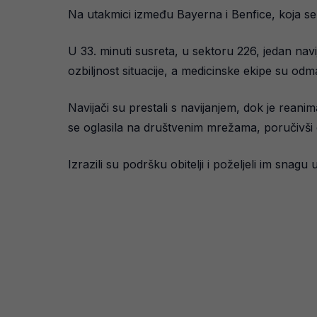
Na utakmici između Bayerna i Benfice, koja se i
U 33. minuti susreta, u sektoru 226, jedan navi
ozbiljnost situacije, a medicinske ekipe su od
Navijači su prestali s navijanjem, dok je reani
se oglasila na društvenim mrežama, poručivši d
Izrazili su podršku obitelji i poželjeli im snagu