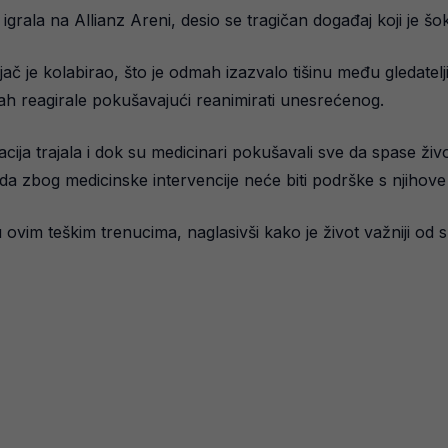
grala na Allianz Areni, desio se tragičan događaj koji je šo
jač je kolabirao, što je odmah izazvalo tišinu među gledatelj
mah reagirale pokušavajući reanimirati unesrećenog.
macija trajala i dok su medicinari pokušavali sve da spase ž
a zbog medicinske intervencije neće biti podrške s njihove
 u ovim teškim trenucima, naglasivši kako je život važniji od 