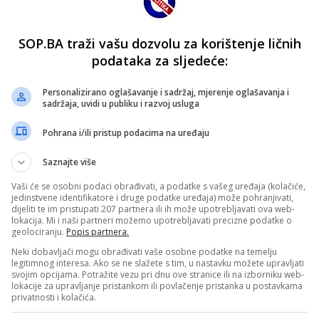
SOP.BA traži vašu dozvolu za korištenje ličnih
podataka za sljedeće:
Personalizirano oglašavanje i sadržaj, mjerenje oglašavanja i
sadržaja, uvidi u publiku i razvoj usluga
Pohrana i/ili pristup podacima na uređaju
Saznajte više
Vaši će se osobni podaci obrađivati, a podatke s vašeg uređaja (kolačiće,
jedinstvene identifikatore i druge podatke uređaja) može pohranjivati,
dijeliti te im pristupati 207 partnera ili ih može upotrebljavati ova web-
lokacija. Mi i naši partneri možemo upotrebljavati precizne podatke o
geolociranju.
Popis partnera.
Neki dobavljači mogu obrađivati vaše osobne podatke na temelju
legitimnog interesa. Ako se ne slažete s tim, u nastavku možete upravljati
svojim opcijama. Potražite vezu pri dnu ove stranice ili na izborniku web-
lokacije za upravljanje pristankom ili povlačenje pristanka u postavkama
privatnosti i kolačića.