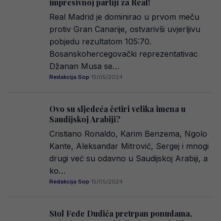
impresivnoj partiji za Real!
Real Madrid je dominirao u prvom meču
protiv Gran Canarije, ostvarivši uvjerljivu
pobjedu rezultatom 105:70.
Bosanskohercegovački reprezentativac
Džanan Musa se…
Redakcija Sop
·
15/05/2024
Ovo su sljedeća četiri velika imena u
Saudijskoj Arabiji?
Cristiano Ronaldo, Karim Benzema, Ngolo
Kante, Aleksandar Mitrović, Sergej i mnogi
drugi već su odavno u Saudijskoj Arabiji, a
ko…
Redakcija Sop
·
15/05/2024
Stol Feđe Dudića pretrpan ponudama,