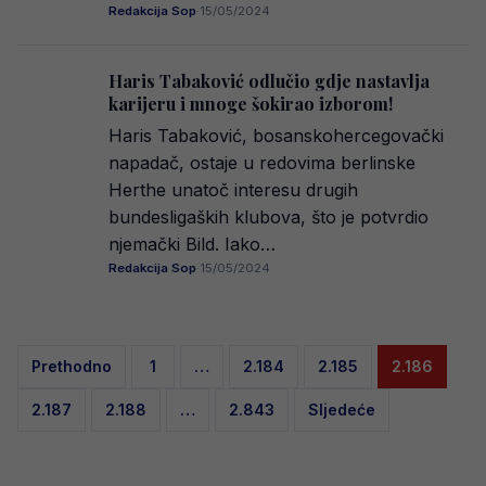
Redakcija Sop
·
15/05/2024
Haris Tabaković odlučio gdje nastavlja
karijeru i mnoge šokirao izborom!
Haris Tabaković, bosanskohercegovački
napadač, ostaje u redovima berlinske
Herthe unatoč interesu drugih
bundesligaških klubova, što je potvrdio
njemački Bild. Iako…
Redakcija Sop
·
15/05/2024
Posts
Prethodno
1
…
2.184
2.185
2.186
pagination
2.187
2.188
…
2.843
Sljedeće