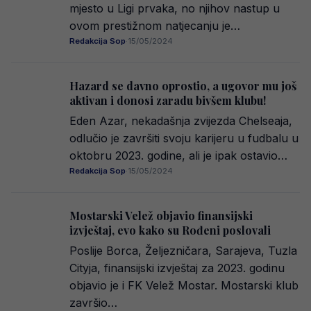
mjesto u Ligi prvaka, no njihov nastup u
ovom prestižnom natjecanju je…
Redakcija Sop
·
15/05/2024
Hazard se davno oprostio, a ugovor mu još
aktivan i donosi zaradu bivšem klubu!
Eden Azar, nekadašnja zvijezda Chelseaja,
odlučio je završiti svoju karijeru u fudbalu u
oktobru 2023. godine, ali je ipak ostavio…
Redakcija Sop
·
15/05/2024
Mostarski Velež objavio finansijski
izvještaj, evo kako su Rođeni poslovali
Poslije Borca, Željezničara, Sarajeva, Tuzla
Cityja, finansijski izvještaj za 2023. godinu
objavio je i FK Velež Mostar. Mostarski klub
završio…