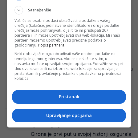
glasati o tom predlogu na godišnjoj
Saznajte više
skupštini. VAR…
Redakcija Sop
·
15/05/2024
Vaši će se osobni podaci obrađivati, a podatke s vašeg
uređaja (kolačiće, jedinstvene identifikatore i druge podatke
uređaja) može pohranjivati, dijeliti te im pristupati 207
partnera ili ih može upotrebljavati ova web-lokacija. Mi i naši
Zenički Čelik kulturno propada: Nekada
partneri možemo upotrebljavati precizne podatke o
stabilni premijerligaš nije dobio licencu za
geolociranju.
Popis partnera.
Prvu ligu FBiH
Neki dobavljači mogu obrađivati vaše osobne podatke na
temelju legitimnog interesa. Ako se ne slažete s tim, u
U prostorijama Nogometnog saveza
nastavku možete upravljati svojim opcijama. Potražite vezu pri
Federacije BiH, 15.05.2024. godine, održana
dnu ove stranice ili na izborniku web-lokacije za upravljanje
pristankom ili povlačenje pristanka u postavkama privatnosti i
je sjednica Prvostepene komisije za
kolačića.
licenciranje klubova Prve lige Federacije
BiH….
Pristanak
Redakcija Sop
·
15/05/2024
Upravljanje opcijama
Evo šta Girona mora uraditi da bi uopšte
igrala Ligu prvaka!
Girona je prvi put u svojoj historiji osigurala