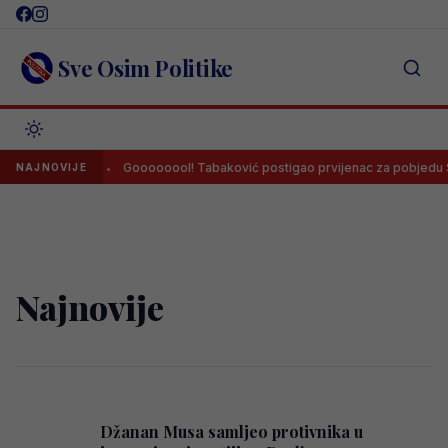
Skip
to
content
Sve Osim Politike
cegovinom
Goooooool! Tabaković postigao prvijenac za pobjedu Sa
NAJNOVIJE
Najnovije
Džanan Musa samljeo protivnika u