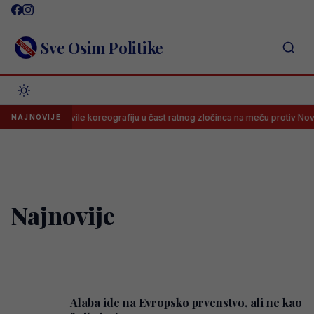
Skip
to
content
Sve Osim Politike
: Delije napravile koreografiju u čast ratnog zločinca na meču protiv Novo
NAJNOVIJE
Najnovije
Alaba ide na Evropsko prvenstvo, ali ne kao