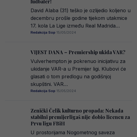
fudbaler!
David Alaba (31) teško je ozlijedio koljeno u
decembru prošle godine tijekom utakmice
17. kola La Lige između Real Madrida…
Redakcija Sop
·
15/05/2024
VIJEST DANA – Premiership ukida VAR?
Vulverhempton je pokrenuo inicijativu za
ukidanje VAR-a u Premijer ligi. Klubovi će
glasati o tom predlogu na godišnjoj
skupštini. VAR…
Redakcija Sop
·
15/05/2024
Zenički Čelik kulturno propada: Nekada
stabilni premijerligaš nije dobio licencu za
Prvu ligu FBiH
U prostorijama Nogometnog saveza