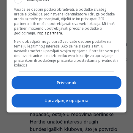
oktobru 2023. godine, ali je ipak ostavio…
Vaši će se osobni podaci obrađivati, a podatke s vašeg
Redakcija Sop
·
15/05/2024
uređaja (kolačiće, jedinstvene identifikatore i druge podatke
uređaja) može pohranjivati, dijeliti te im pristupati 207
partnera ili ih može upotrebljavati ova web-lokacija. Mi i naši
partneri možemo upotrebljavati precizne podatke o
Mostarski Velež objavio finansijski
geolociranju.
Popis partnera.
izvještaj, evo kako su Rođeni poslovali
Neki dobavljači mogu obrađivati vaše osobne podatke na
Poslije Borca, Željezničara, Sarajeva, Tuzla
temelju legitimnog interesa. Ako se ne slažete s tim, u
nastavku možete upravljati svojim opcijama. Potražite vezu pri
Cityja, finansijski izvještaj za 2023. godinu
dnu ove stranice ili na izborniku web-lokacije za upravljanje
objavio je i FK Velež Mostar. Mostarski klub
pristankom ili povlačenje pristanka u postavkama privatnosti i
kolačića.
završio…
Redakcija Sop
·
15/05/2024
Pristanak
Haris Tabaković odlučio gdje nastavlja
karijeru i mnoge šokirao izborom!
Upravljanje opcijama
Haris Tabaković, bosanskohercegovački
napadač, ostaje u redovima berlinske
Herthe unatoč interesu drugih
bundesligaških klubova, što je potvrdio