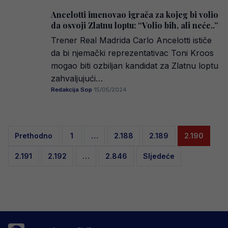
Ancelotti imenovao igrača za kojeg bi volio
da osvoji Zlatnu loptu: “Volio bih, ali neće..”
Trener Real Madrida Carlo Ancelotti ističe
da bi njemački reprezentativac Toni Kroos
mogao biti ozbiljan kandidat za Zlatnu loptu
zahvaljujući…
Redakcija Sop
·
15/05/2024
Posts
Prethodno
1
…
2.188
2.189
2.190
pagination
2.191
2.192
…
2.846
Sljedeće