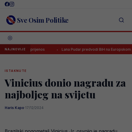
Skip
to
content
Sve Osim Politike
iguran TV prijenos
Lana Pudar predvodi BiH na Europskom prvenst
NAJNOVIJE
ISTAKNUTE
Vinicius donio nagradu za
najboljeg na svijetu
Haris Kapo
·
17/12/2024
Brazilski nogometaš Vinicius Jr. osvojio je nagradu