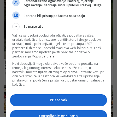
Personalizirano oglašavanje i sadržaj, mjerenje
oglašavanja i sadržaja, uvidi u publiku i razvoj usluga
Pohrana i/ili pristup podacima na uređaju
Saznajte više
Vaši će se osobni podaci obrađivati, a podatke s vašeg
uređaja (kolačiće, jedinstvene identifikatore i druge podatke
uređaja) može pohranjivati, dijeliti te im pristupati 207
partnera ili ih može upotrebljavati ova web-lokacija. Mi i naši
partneri možemo upotrebljavati precizne podatke o
geolociranju.
Popis partnera.
Neki dobavljači mogu obrađivati vaše osobne podatke na
temelju legitimnog interesa. Ako se ne slažete s tim, u
nastavku možete upravljati svojim opcijama. Potražite vezu pri
dnu ove stranice ili na izborniku web-lokacije za upravljanje
pristankom ili povlačenje pristanka u postavkama privatnosti i
kolačića.
Pristanak
Upravljanje opcijama