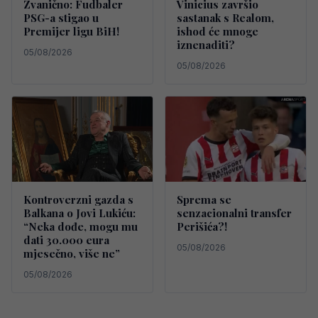
Zvanično: Fudbaler
Vinicius završio
PSG-a stigao u
sastanak s Realom,
Premijer ligu BiH!
ishod će mnoge
iznenaditi?
05/08/2026
05/08/2026
Kontroverzni gazda s
Sprema se
Balkana o Jovi Lukiću:
senzacionalni transfer
“Neka dođe, mogu mu
Perišića?!
dati 30.000 eura
05/08/2026
mjesečno, više ne”
05/08/2026