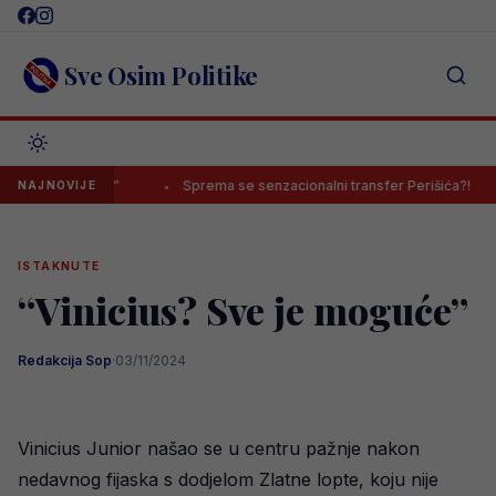
Skip
to
content
Sve Osim Politike
iše ne”
Sprema se senzacionalni transfer Perišića?!
Saraj
NAJNOVIJE
ISTAKNUTE
“Vinicius? Sve je moguće”
Redakcija Sop
·
03/11/2024
Vinicius Junior našao se u centru pažnje nakon
nedavnog fijaska s dodjelom Zlatne lopte, koju nije