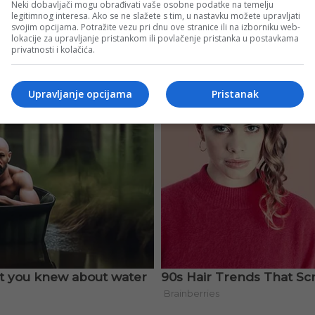
Neki dobavljači mogu obrađivati vaše osobne podatke na temelju
legitimnog interesa. Ako se ne slažete s tim, u nastavku možete upravljati
svojim opcijama. Potražite vezu pri dnu ove stranice ili na izborniku web-
lokacije za upravljanje pristankom ili povlačenje pristanka u postavkama
privatnosti i kolačića.
Upravljanje opcijama
Pristanak