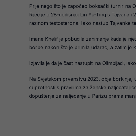
Prije nego što je započeo boksački turnir na Ol
Riječ je o 28-godišnjoj Lin Yu-Ting s Tajvana i
razinom testosterona. Iako nastup Tajvanke tek 
Imane Khelif je pobudila zanimanje kada je nje
borbe nakon što je primila udarac, a zatim je k
Izjavila je da je čast nastupiti na Olimpijadi, 
Na Svjetskom prvenstvu 2023. obje borkinje, ukl
suprotnosti s pravilima za ženske natjecatelji
dopuštenje za natjecanje u Parizu prema manje 