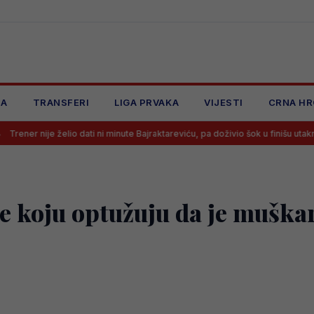
JA
TRANSFERI
LIGA PRVAKA
VIJESTI
CRNA HR
elio dati ni minute Bajraktareviću, pa doživio šok u finišu utakmice
S
e koju optužuju da je muškar