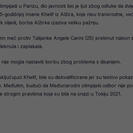
impijadi u Parizu, dio javnosti bio je ljut zbog odluke da dv
 25-godišnjoj Imane Khelif iz Alžira, koje nisu transrodne, v
slijedi, borba Alžirke izaziva veliku pažnju.
zin meč protiv Talijanke Angele Carini (25) prekinut nakon s
leknula i zaplakala.
iako nije mogla nastaviti borbu zbog problema s disanjem.
jučujući Khelif, bile su diskvalificirane jer su testovi pok
ce. Međutim, budući da Međunarodni olimpijski odbor nije po
strogim pravilima koja su bila na snazi u Tokiju 2021.