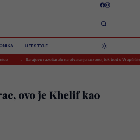
ONIKA
LIFESTYLE
arajevo razočaralo na otvaranju sezone, tek bod u Vrapčićima
Nevi
ac, ovo je Khelif kao