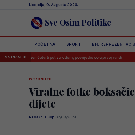
Skip
Nedjelja, 9. Augusta 2026.
to
content
Sve Osim Politike
POČETNA
SPORT
BH. REPREZENTACI
žen četvrti put zaredom, povrijedio se u prvoj rundi
Trener nije ž
NAJNOVIJE
ISTAKNUTE
Viralne fotke boksačic
dijete
Redakcija Sop
·
02/08/2024