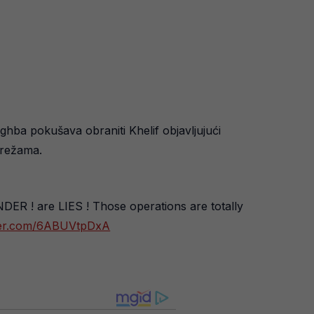
ghba pokušava obraniti Khelif objavljujući
 mrežama.
R ! are LIES ! Those operations are totally
tter.com/6ABUVtpDxA