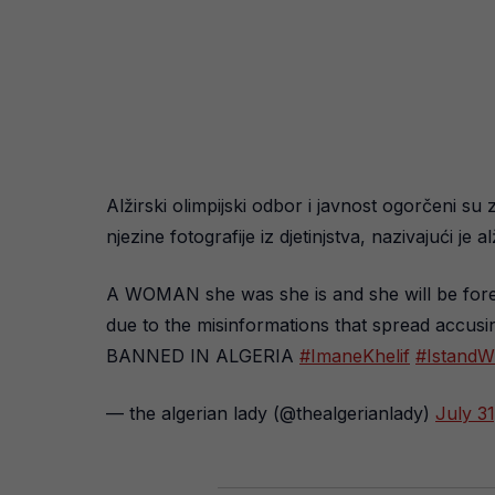
Alžirski olimpijski odbor i javnost ogorčeni s
njezine fotografije iz djetinjstva, nazivajući 
A WOMAN she was she is and she will be for
due to the misinformations that spread accu
BANNED IN ALGERIA
#ImaneKhelif
#IstandW
— the algerian lady (@thealgerianlady)
July 3