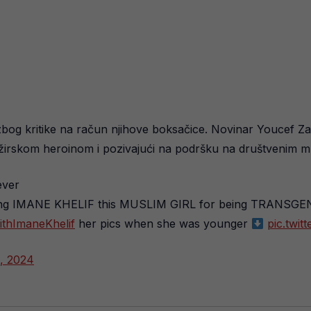
u zbog kritike na račun njihove boksačice. Novinar Youcef Za
je alžirskom heroinom i pozivajući na podršku na društvenim
ever
sing IMANE KHELIF this MUSLIM GIRL for being TRANSGENDE
ithImaneKhelif
her pics when she was younger
pic.twi
1, 2024