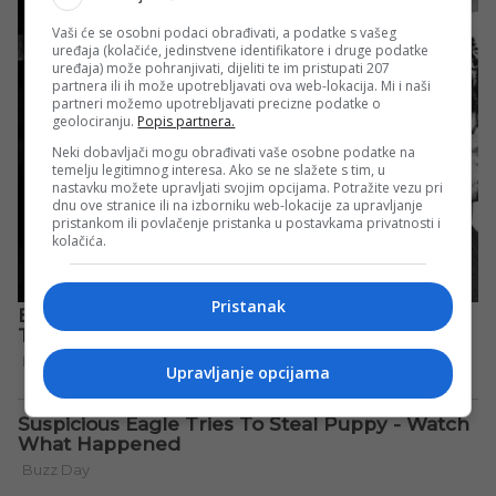
Vaši će se osobni podaci obrađivati, a podatke s vašeg
uređaja (kolačiće, jedinstvene identifikatore i druge podatke
uređaja) može pohranjivati, dijeliti te im pristupati 207
partnera ili ih može upotrebljavati ova web-lokacija. Mi i naši
partneri možemo upotrebljavati precizne podatke o
geolociranju.
Popis partnera.
Neki dobavljači mogu obrađivati vaše osobne podatke na
temelju legitimnog interesa. Ako se ne slažete s tim, u
nastavku možete upravljati svojim opcijama. Potražite vezu pri
dnu ove stranice ili na izborniku web-lokacije za upravljanje
pristankom ili povlačenje pristanka u postavkama privatnosti i
kolačića.
Pristanak
Upravljanje opcijama