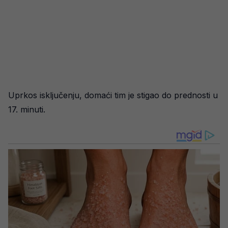
Uprkos isključenju, domaći tim je stigao do prednosti u
17. minuti.