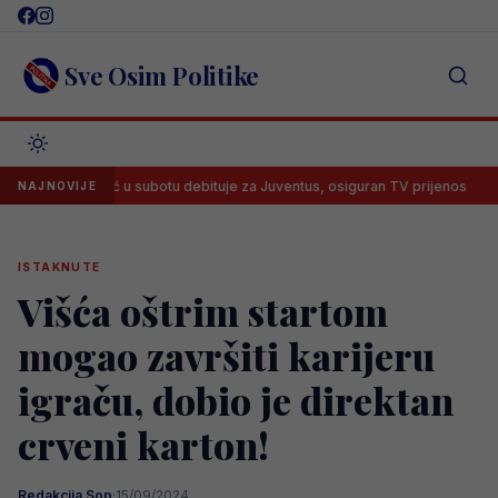
Skip
to
content
Sve Osim Politike
lajbegović u subotu debituje za Juventus, osiguran TV prijenos
La
NAJNOVIJE
ISTAKNUTE
Višća oštrim startom
mogao završiti karijeru
igraču, dobio je direktan
crveni karton!
Redakcija Sop
·
15/09/2024