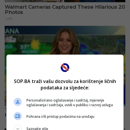
SOP.BA traži vašu dozvolu za korištenje ličnih
podataka za sljedeće:
Personalizirano oglašavanje i sadržaj, mjerenje
oglašavanja i sadržaja, uvidi u publiku i razvoj usluga
Pohrana i/ili pristup podacima na uređaju
Saznajte više