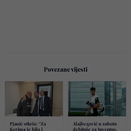
Povezane vijesti
Pjanić otkrio: “Za
Alajbegović u subotu
Kerima je bilo i
debituje za Juventus,