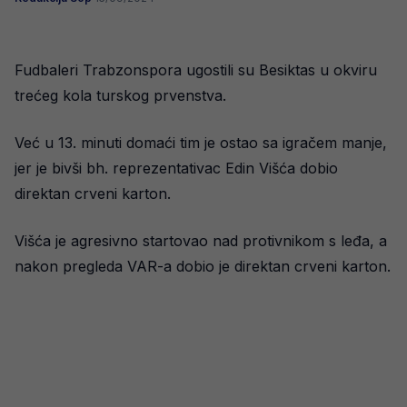
Fudbaleri Trabzonspora ugostili su Besiktas u okviru
trećeg kola turskog prvenstva.
Već u 13. minuti domaći tim je ostao sa igračem manje,
jer je bivši bh. reprezentativac Edin Višća dobio
direktan crveni karton.
Višća je agresivno startovao nad protivnikom s leđa, a
nakon pregleda VAR-a dobio je direktan crveni karton.