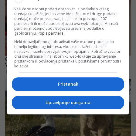
Vaši će se osobni podaci obrađivati, a podatke s vašeg
uređaja (kolačiće, jedinstvene identifikatore i druge podatke
uređaja) može pohranjivati, dijeliti te im pristupati 207
partnera ili ih može upotrebljavati ova web-lokacija. Mi i naši
partneri možemo upotrebljavati precizne podatke o
geolociranju.
Popis partnera.
Neki dobavljači mogu obrađivati vaše osobne podatke na
temelju legitimnog interesa. Ako se ne slažete s tim, u
nastavku možete upravljati svojim opcijama. Potražite vezu pri
dnu ove stranice ili na izborniku web-lokacije za upravljanje
pristankom ili povlačenje pristanka u postavkama privatnosti i
kolačića.
Pristanak
Upravljanje opcijama