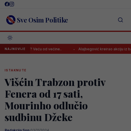
Skip
to
content
Sve Osim Politike
Juventus? Veću od većine..
Alajbegović kreirao akciju iz bajke, zav
NAJNOVIJE
ISTAKNUTE
Višćin Trabzon protiv
Fenera od 17 sati,
Mourinho odlučio
sudbinu Džeke
Redakcija Sop
·
03/11/2024