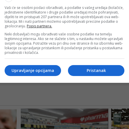
Vaši će se osobni podaci obrađivati, a podatke s vašeg uređaja (kolačiće,
jedinstvene identifikatore i druge podatke uređaja) može pohranjivati,
dijeliti te im pristupati 207 partnera ili ih može upotrebljavati ova web-
lokacija. Mi i naši partneri možemo upotrebljavati precizne podatke o
)
geolociranju.
Popis partnera.
Neki dobavljači mogu obrađivati vaše osobne podatke na temelju
legitimnog interesa. Ako se ne slažete s tim, u nastavku možete upravljati
svojim opcijama. Potražite vezu pri dnu ove stranice ili na izborniku web-
lokacije za upravljanje pristankom ili povlačenje pristanka u postavkama
privatnosti i kolačića.
Upravljanje opcijama
Pristanak