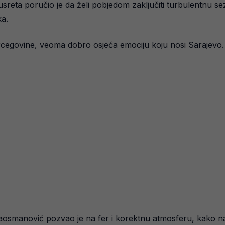
sreta poručio je da želi pobjedom zaključiti turbulentnu sez
ka.
ercegovine, veoma dobro osjeća emociju koju nosi Sarajevo. I
laosmanović pozvao je na fer i korektnu atmosferu, kako na 