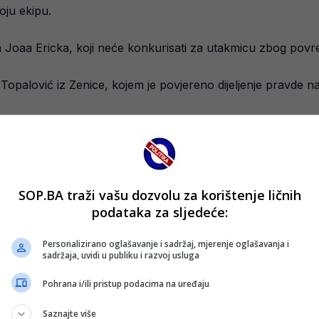
oju ekipu.
a Joaa Ericka, koji neće konkurisati za utakmicu zbog povr
a Topalović iz Zenice, kojem je povjereno dijeljenje pravde n
Win lige Bosne i Hercegovine. Kolo počinje večeras, dok su 
Radnik na Pecari. Riječ je o utakmici koja nema poseban rezul
SOP.BA traži vašu dozvolu za korištenje ličnih
podataka za sljedeće:
ašnjena, borba za opstanak donosi mnogo neizvjesnosti. Posušj
Personalizirano oglašavanje i sadržaj, mjerenje oglašavanja i
sadržaja, uvidi u publiku i razvoj usluga
Pohrana i/ili pristup podacima na uređaju
Saznajte više