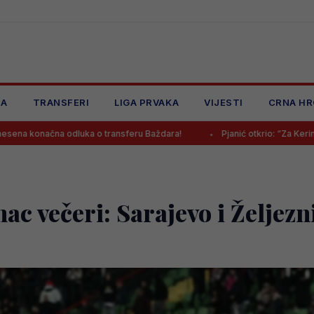
JA
TRANSFERI
LIGA PRVAKA
VIJESTI
CRNA HR
dluka o transferu Baždara!
Pjanić otkrio: “Za Kerima je bilo i bogati
ac večeri: Sarajevo i Željezn