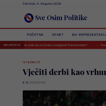
Skip
Četvrtak, 6. Augusta 2026.
to
content
Sve Osim Politike
POČETNA
SPORT
BH. REPREZENTACI
jasan znak da će Dedić u engleski Premiership?!
Donesena konačna o
NAJNOVIJE
ISTAKNUTE
Vječiti derbi kao vrhun
E. H.
·
25/05/2026