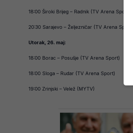
18:00 Široki Brijeg – Radnik (TV Arena Sport)
20:30 Sarajevo – Željezničar (TV Arena Sport
Utorak, 26. maj:
18:00 Borac – Posušje (TV Arena Sport)
18:00 Sloga – Rudar (TV Arena Sport)
19:00 Zrinjski – Velež (MYTV)