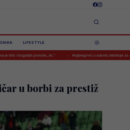
ONIKA
LIFESTYLE
jih ponuda, ali..”
Alajbegović u subotu debituje za Juventus, osigu
ičar u borbi za prestiž