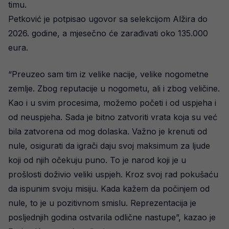
timu.
Petković je potpisao ugovor sa selekcijom Alžira do
2026. godine, a mjesečno će zarađivati oko 135.000
eura.
“Preuzeo sam tim iz velike nacije, velike nogometne
zemlje. Zbog reputacije u nogometu, ali i zbog veličine.
Kao i u svim procesima, možemo početi i od uspjeha i
od neuspjeha. Sada je bitno zatvoriti vrata koja su već
bila zatvorena od mog dolaska. Važno je krenuti od
nule, osigurati da igrači daju svoj maksimum za ljude
koji od njih očekuju puno. To je narod koji je u
prošlosti doživio veliki uspjeh. Kroz svoj rad pokušaću
da ispunim svoju misiju. Kada kažem da počinjem od
nule, to je u pozitivnom smislu. Reprezentacija je
posljednjih godina ostvarila odlične nastupe”, kazao je