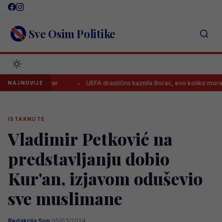
Skip
to
content
Sve Osim Politike
ednu stvar
UEFA drastično kaznila Borac, evo koliko moraju platiti 
NAJNOVIJE
ISTAKNUTE
Vladimir Petković na
predstavljanju dobio
Kur'an, izjavom oduševio
sve muslimane
Redakcija Sop
·
05/03/2024