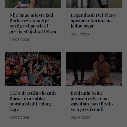
Nije imao mjesta kod
Legendarni Del Piero
Barbareza, sinoć je
upozorio Kerima na
postigao hat-trick i
jednu stvar
prvi je strijelac HNL-a
09/08/2026
09/08/2026
UEFA drastično kaznila
Benjamin Šehić
Borac, evo koliko
poražen četvrti put
moraju platiti i zbog
zaredom, povrijedio
čega
se u prvoj rundi
09/08/2026
09/08/2026