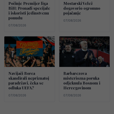
Počinje Premijer liga
Mostarski Velež
BiH: Pronađi specijale
dogovorio ogromno
i iskoristi jedinstvenu
pojačanje
ponudu
07/08/2026
07/08/2026
Navijači Borca
Barbarezova
skandirali nepriznatoj
misteriozna poruka
paradržavi, čeka se
odjeknula Bosnom i
odluka UEFA?
Hercegovinom
07/08/2026
07/08/2026