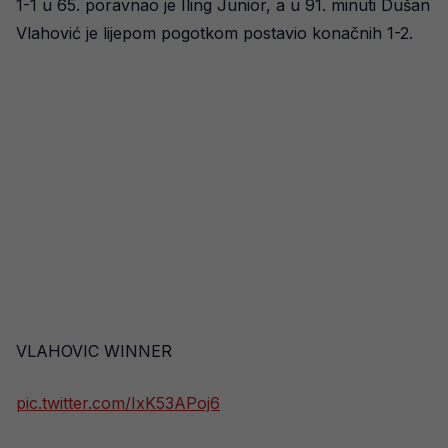
1-1 u 65. poravnao je Iling Junior, a u 91. minuti Dušan
Vlahović je lijepom pogotkom postavio konačnih 1-2.
VLAHOVIC WINNER
pic.twitter.com/IxK53APoj6