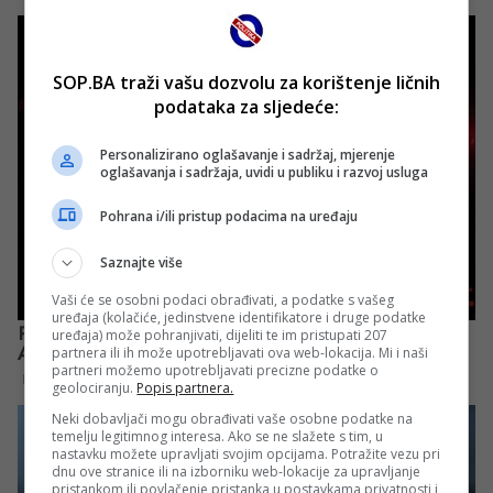
SOP.BA traži vašu dozvolu za korištenje ličnih
podataka za sljedeće:
Personalizirano oglašavanje i sadržaj, mjerenje
oglašavanja i sadržaja, uvidi u publiku i razvoj usluga
Pohrana i/ili pristup podacima na uređaju
Saznajte više
Vaši će se osobni podaci obrađivati, a podatke s vašeg
uređaja (kolačiće, jedinstvene identifikatore i druge podatke
uređaja) može pohranjivati, dijeliti te im pristupati 207
partnera ili ih može upotrebljavati ova web-lokacija. Mi i naši
partneri možemo upotrebljavati precizne podatke o
geolociranju.
Popis partnera.
Neki dobavljači mogu obrađivati vaše osobne podatke na
temelju legitimnog interesa. Ako se ne slažete s tim, u
nastavku možete upravljati svojim opcijama. Potražite vezu pri
dnu ove stranice ili na izborniku web-lokacije za upravljanje
pristankom ili povlačenje pristanka u postavkama privatnosti i