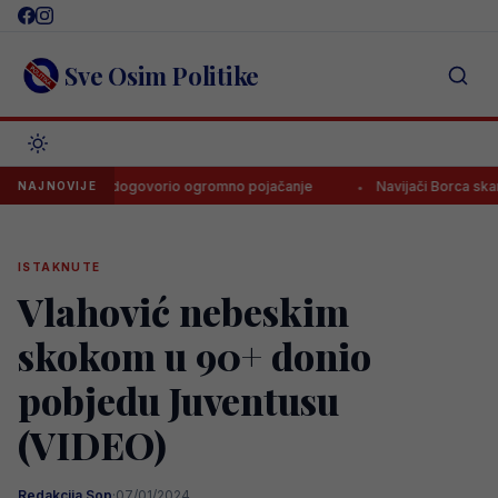
Skip
to
content
Sve Osim Politike
i Velež dogovorio ogromno pojačanje
Navijači Borca skandirali n
NAJNOVIJE
ISTAKNUTE
Vlahović nebeskim
skokom u 90+ donio
pobjedu Juventusu
(VIDEO)
Redakcija Sop
·
07/01/2024