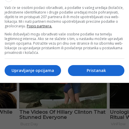
Vaši će se osobni podaci obrađivati, a podatke s vašeg uređaja (kolačiće,
jedinstvene identifikatore i druge podatke uređaja) može pohranjivati,
dijeliti te im pristupati 207 partnera ili ih može upotrebljavati ova web-
lokacija. Mi i naši partneri možemo upotrebljavati precizne podatke o
geolociranju.
Popis partnera.
Neki dobavljači mogu obrađivati vaše osobne podatke na temelju
legitimnog interesa. Ako se ne slažete s tim, u nastavku možete upravljati
svojim opcijama. Potražite vezu pri dnu ove stranice ili na izborniku web-
lokacije za upravljanje pristankom ili povlačenje pristanka u postavkama
privatnosti i kolačića.
Upravljanje opcijama
Pristanak