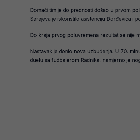
Domaći tim je do prednosti došao u prvom pol
Sarajeva je iskoristilo asistenciju Đorđevića i
Do kraja prvog poluvremena rezultat se nije mi
Nastavak je donio nova uzbuđenja. U 70. minuti
duelu sa fudbalerom Radnika, namjerno je nog