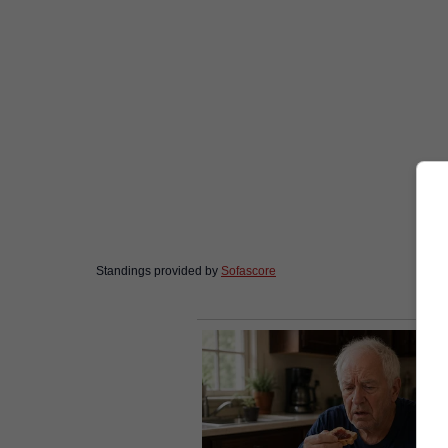
Standings provided by
Sofascore