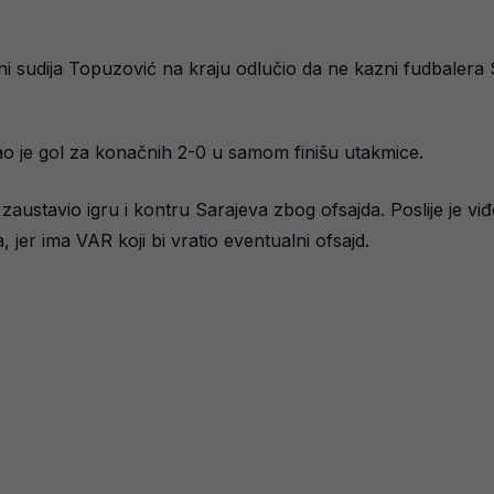
vni sudija Topuzović na kraju odlučio da ne kazni fudbaler
ao je gol za konačnih 2-0 u samom finišu utakmice.
austavio igru i kontru Sarajeva zbog ofsajda. Poslije je viđe
a, jer ima VAR koji bi vratio eventualni ofsajd.