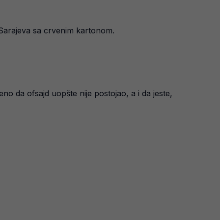
a Sarajeva sa crvenim kartonom.
no da ofsajd uopšte nije postojao, a i da jeste,