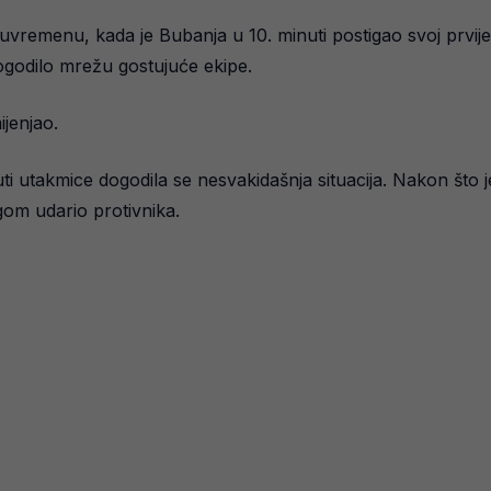
uvremenu, kada je Bubanja u 10. minuti postigao svoj prvij
 pogodilo mrežu gostujuće ekipe.
jenjao.
 utakmice dogodila se nesvakidašnja situacija. Nakon što j
om udario protivnika.