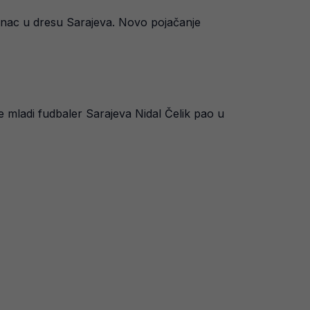
enac u dresu Sarajeva. Novo pojačanje
e mladi fudbaler Sarajeva Nidal Čelik pao u