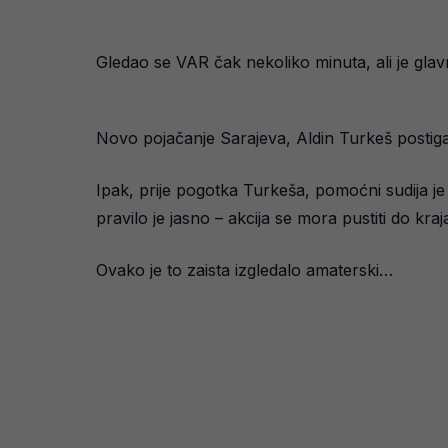
Gledao se VAR čak nekoliko minuta, ali je gla
Novo pojačanje Sarajeva, Aldin Turkeš postig
Ipak, prije pogotka Turkeša, pomoćni sudija je z
pravilo je jasno – akcija se mora pustiti do kraj
Ovako je to zaista izgledalo amaterski…