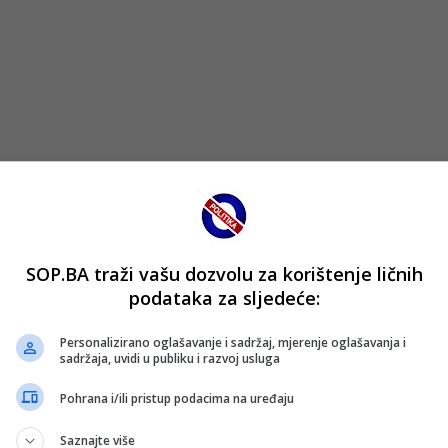
SOP.BA traži vašu dozvolu za korištenje ličnih
podataka za sljedeće:
Personalizirano oglašavanje i sadržaj, mjerenje oglašavanja i
sadržaja, uvidi u publiku i razvoj usluga
Pohrana i/ili pristup podacima na uređaju
Saznajte više