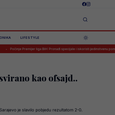
ONIKA
LIFESTYLE
Premijer liga BiH: Pronađi specijale i iskoristi jedinstvenu ponudu
Lu
svirano kao ofsajd..
Sarajevo je slavilo pobjedu rezultatom 2-0.