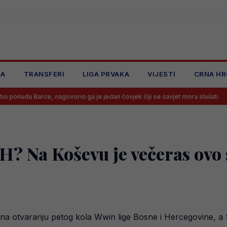
JA
TRANSFERI
LIGA PRVAKA
VIJESTI
CRNA HR
e, nagovorio ga je jedan čovjek čiji se savjet mora slušati
Počinje 
H? Na Koševu je večeras ovo 
ik na otvaranju petog kola Wwin lige Bosne i Hercegovine, a 