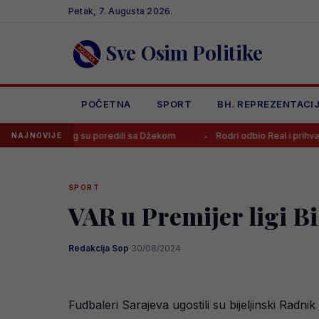
Skip
Petak, 7. Augusta 2026.
to
content
Sve Osim Politike
POČETNA
SPORT
BH. REPREZENTACI
jeg su poredili sa Džekom
Rodri odbio Real i prihvatio ponudu Barc
NAJNOVIJE
SPORT
VAR u Premijer ligi Bi
Redakcija Sop
·
30/08/2024
Fudbaleri Sarajeva ugostili su bijeljinski Radn