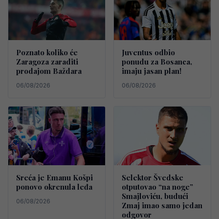
Poznato koliko će
Juventus odbio
Zaragoza zaraditi
ponudu za Bosanca,
prodajom Baždara
imaju jasan plan!
06/08/2026
06/08/2026
Sreća je Emanu Košpi
Selektor Švedske
ponovo okrenula leđa
otputovao “na noge”
Smajloviću, budući
06/08/2026
Zmaj imao samo jedan
odgovor