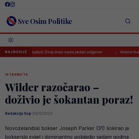
Skip
to
content
Sve Osim Politike
ajloviću, budući Zmaj imao samo jedan odgovor
Imamo transfer lj
NAJNOVIJE
ISTAKNUTE
Wilder razočarao –
doživio je šokantan poraz!
Redakcija Sop
·
24/12/2023
Novozelandski bokser Joseph Parker (31) šokirao je
bokserski svijet i dominantno pobijedio sedam godina