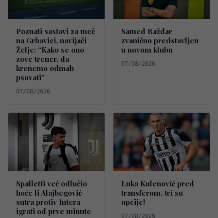
Poznati sastavi za meč
Samed Baždar
na Grbavici, navijači
zvanično predstavljen
Želje: “Kako se ono
u novom klubu
zove trener, da
07/08/2026
krenemo odmah
psovati”
07/08/2026
Spalletti već odlučio
Luka Kulenović pred
hoće li Alajbegović
transferom, tri su
sutra protiv Intera
opcije!
igrati od prve minute
07/08/2026