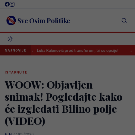
Skip
to
content
Sve Osim Politike
e
Luka Kulenović pred transferom, tri su opcije!
Tabaković
NAJNOVIJE
ISTAKNUTE
WOOW: Objavljen
snimak! Pogledajte kako
će izgledati Bilino polje
(VIDEO)
E. H.
·
14/05/2026