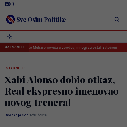
Skip
to
content
Sve Osim Politike
znos plate Muharemovića u Leedsu, mnogi su ostali zatečeni
Misimo
NAJNOVIJE
ISTAKNUTE
Xabi Alonso dobio otkaz,
Real ekspresno imenovao
novog trenera!
Redakcija Sop
·
12/01/2026