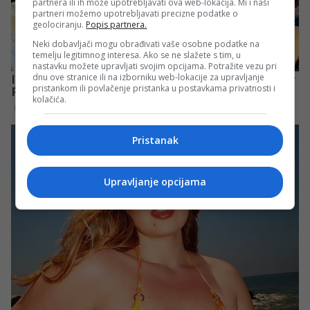
partnera ili ih može upotrebljavati ova web-lokacija. Mi i naši
partneri možemo upotrebljavati precizne podatke o
geolociranju.
Popis partnera.
Neki dobavljači mogu obrađivati vaše osobne podatke na
temelju legitimnog interesa. Ako se ne slažete s tim, u
nastavku možete upravljati svojim opcijama. Potražite vezu pri
dnu ove stranice ili na izborniku web-lokacije za upravljanje
pristankom ili povlačenje pristanka u postavkama privatnosti i
kolačića.
Pristanak
Upravljanje opcijama