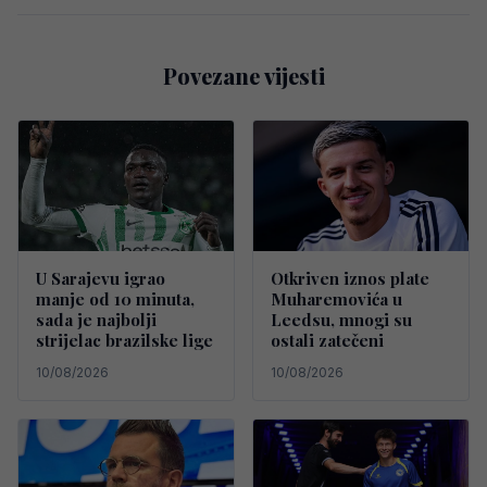
Povezane vijesti
U Sarajevu igrao
Otkriven iznos plate
manje od 10 minuta,
Muharemovića u
sada je najbolji
Leedsu, mnogi su
strijelac brazilske lige
ostali zatečeni
10/08/2026
10/08/2026