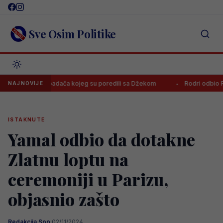
Skip
to
content
Sve Osim Politike
oveo napadača kojeg su poredili sa Džekom
Rodri odbio Real i pri
NAJNOVIJE
ISTAKNUTE
Yamal odbio da dotakne
Zlatnu loptu na
ceremoniji u Parizu,
objasnio zašto
Redakcija Sop
·
02/11/2024