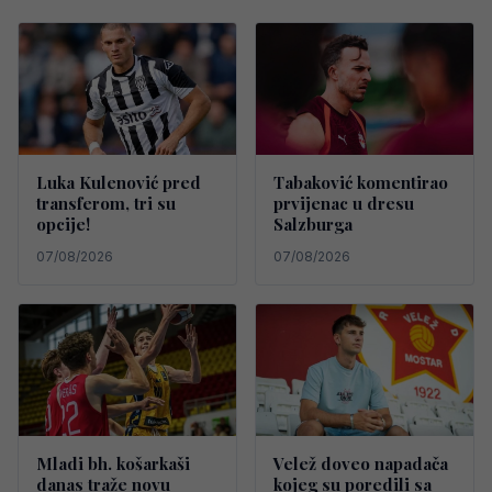
Luka Kulenović pred
Tabaković komentirao
transferom, tri su
prvijenac u dresu
opcije!
Salzburga
07/08/2026
07/08/2026
Mladi bh. košarkaši
Velež doveo napadača
danas traže novu
kojeg su poredili sa