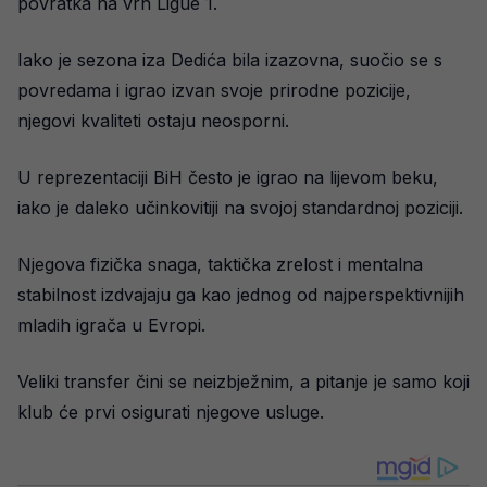
povratka na vrh Ligue 1.
Iako je sezona iza Dedića bila izazovna, suočio se s
povredama i igrao izvan svoje prirodne pozicije,
njegovi kvaliteti ostaju neosporni.
U reprezentaciji BiH često je igrao na lijevom beku,
iako je daleko učinkovitiji na svojoj standardnoj poziciji.
Njegova fizička snaga, taktička zrelost i mentalna
stabilnost izdvajaju ga kao jednog od najperspektivnijih
mladih igrača u Evropi.
Veliki transfer čini se neizbježnim, a pitanje je samo koji
klub će prvi osigurati njegove usluge.