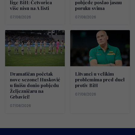
lige BiH: Četvorica
pobjede poslao jasnu
više nisu na A listi
poruku svima
07/08/2026
07/08/2026
Dramatičan početak
Litvanci u velikim
nove sezone! Husković
problemima pred duel
u finišu donio pobjedu
protiv BiH
Željezničaru na
07/08/2026
Grbavici!
07/08/2026