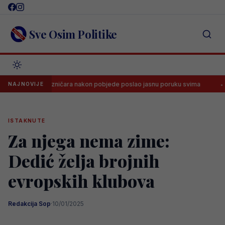
Skip
to
content
Sve Osim Politike
pi Željezničara nakon pobjede poslao jasnu poruku svima
Dramatič
NAJNOVIJE
ISTAKNUTE
Za njega nema zime:
Dedić želja brojnih
evropskih klubova
Redakcija Sop
·
10/01/2025