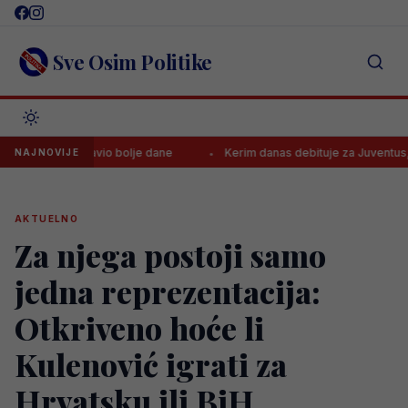
Skip
to
content
Sve Osim Politike
 pa najavio bolje dane
Kerim danas debituje za Juventus, evo gdje
NAJNOVIJE
AKTUELNO
Za njega postoji samo
jedna reprezentacija:
Otkriveno hoće li
Kulenović igrati za
Hrvatsku ili BiH