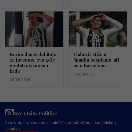
Kerim danas debituje
Vlahović stiže u
za Juventus, evo gdje
Španiju besplatno, ali
gledati utakmicu i
ne u Barcelonu
kada
08/08/2026
08/08/2026
Sve Osim Politike
PRAVILA PRIVATNOSTI
MARKETING
USLOVI KORIŠTENJA
Ova web stranica koristi kolačiće za poboljšanje korisničkog
IMPRESSUM
KONTAKT
iskustva.