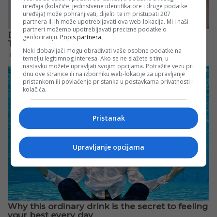
uređaja (kolačiće, jedinstvene identifikatore i druge podatke
uređaja) može pohranjivati, dijeliti te im pristupati 207
partnera ili ih može upotrebljavati ova web-lokacija. Mi i naši
partneri možemo upotrebljavati precizne podatke o
geolociranju.
Popis partnera.
Neki dobavljači mogu obrađivati vaše osobne podatke na
temelju legitimnog interesa. Ako se ne slažete s tim, u
nastavku možete upravljati svojim opcijama. Potražite vezu pri
dnu ove stranice ili na izborniku web-lokacije za upravljanje
pristankom ili povlačenje pristanka u postavkama privatnosti i
kolačića.
Pristanak
Upravljanje opcijama