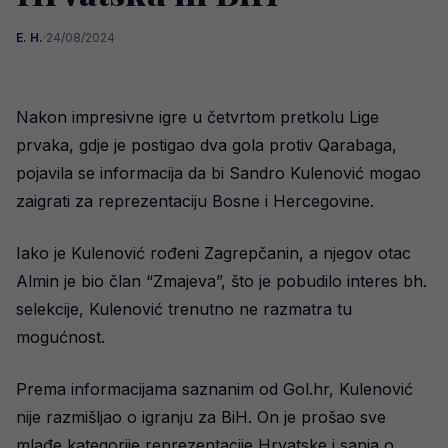
E. H.
·
24/08/2024
Nakon impresivne igre u četvrtom pretkolu Lige
prvaka, gdje je postigao dva gola protiv Qarabaga,
pojavila se informacija da bi Sandro Kulenović mogao
zaigrati za reprezentaciju Bosne i Hercegovine.
Iako je Kulenović rođeni Zagrepčanin, a njegov otac
Almin je bio član “Zmajeva”, što je pobudilo interes bh.
selekcije, Kulenović trenutno ne razmatra tu
mogućnost.
Prema informacijama saznanim od Gol.hr, Kulenović
nije razmišljao o igranju za BiH. On je prošao sve
mlađe kategorije reprezentacije Hrvatske i sanja o