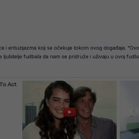
ice i entuzijazma koji se očekuje tokom ovog događaja. “Ov
jubitelje fudbala da nam se pridruže i uživaju u ovoj fudbal