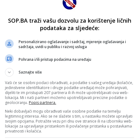
SOP.BA traži vašu dozvolu za korištenje ličnih
podataka za sljedeće:
Personalizirano oglašavanje i sadržaj, mjerenje oglašavanja i
sadržaja, uvidi u publiku i razvoj usluga
Pohrana i/ili pristup podacima na uređaju
Saznajte više
Vaši će se osobni podaci obrađivati, a podatke s vašeg uređaja (kolačiće,
jedinstvene identifikatore i druge podatke uređaja) može pohranjivati,
dijeliti te im pristupati 207 partnera ili ih može upotrebljavati ova web-
lokacija. Mi i naši partneri možemo upotrebljavati precizne podatke o
geolociranju.
Popis partnera.
Neki dobavljači mogu obrađivati vaše osobne podatke na temelju
legitimnog interesa. Ako se ne slažete s tim, u nastavku možete upravljati
svojim opcijama. Potražite vezu pri dnu ove stranice ili na izborniku web-
lokacije za upravljanje pristankom ili povlačenje pristanka u postavkama
privatnosti i kolačića.