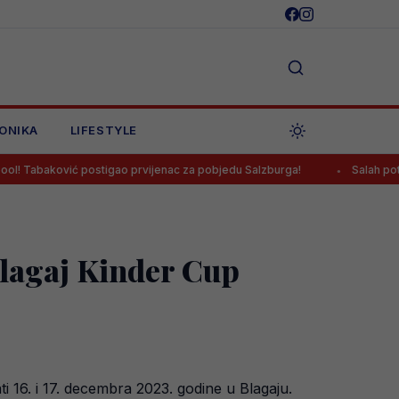
ONIKA
LIFESTYLE
ić postigao prvijenac za pobjedu Salzburga!
Salah potpisao za Tr
Blagaj Kinder Cup
i 16. i 17. decembra 2023. godine u Blagaju.