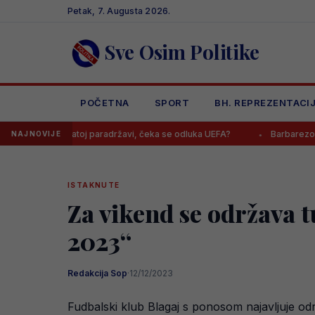
Skip
Petak, 7. Augusta 2026.
to
content
Sve Osim Politike
POČETNA
SPORT
BH. REPREZENTACI
nepriznatoj paradržavi, čeka se odluka UEFA?
Barbarezova misterio
NAJNOVIJE
ISTAKNUTE
Za vikend se održava 
2023“
Redakcija Sop
·
12/12/2023
Fudbalski klub Blagaj s ponosom najavljuje održ