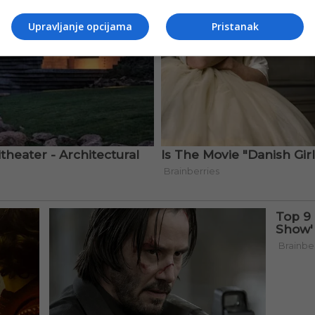
Upravljanje opcijama
Pristanak