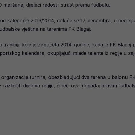
 mališana, dijeleći radost i strast prema fudbalu.
e kategorije 2013/2014, dok će se 17. decembra, u nedjelju, 
fudbalske vještine na terenima FK Blagaj.
a tradicija koja je započeta 2014. godine, kada je FK Blagaj
sportskog kalendara, okupljajući mlade talente iz regije u 
organizacije turnira, obezbjeđujući dva terena u balonu FK 
 različitih dijelova regije, čineći ovaj događaj pravim fudba