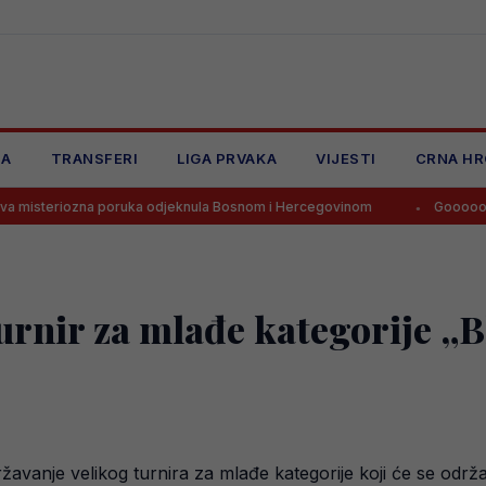
JA
TRANSFERI
LIGA PRVAKA
VIJESTI
CRNA HR
zna poruka odjeknula Bosnom i Hercegovinom
Goooooool! Tabakov
turnir za mlađe kategorije „
avanje velikog turnira za mlađe kategorije koji će se održat